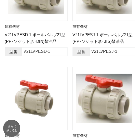
旭有機材
旭有機材
V21LVPESD-1 ボールバルブ21型
V21LVPESJ-1 ボールバルブ21型
(PP･ソケット形･DIN)禁油品
(PP･ソケット形･JIS)禁油品
V21LVPESD-1
V21LVPESJ-1
型番
型番
さらに
絞り込む
旭有機材
旭有機材