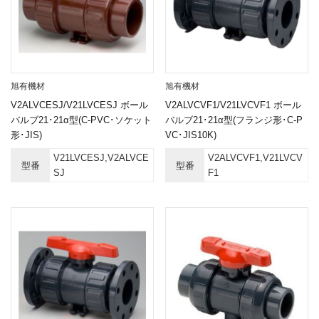
旭有機材
旭有機材
V2ALVCESJ/V21LVCESJ ボール
V2ALVCVF1/V21LVCVF1 ボール
バルブ21･21α型(C-PVC･ソケット
バルブ21･21α型(フランジ形･C-P
形･JIS)
VC･JIS10K)
V21LVCESJ,V2ALVCE
V2ALVCVF1,V21LVCV
型番
型番
SJ
F1