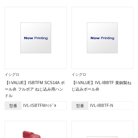
イシグロ
イシグロ
【I-VALUE】ISBTFM SCS14A ボ
【I-VALUE】IVL-IBBTF 黄銅製ね
ール弁 フルボア ねじ込み用ハン
じ込みボール弁
ドル
IVL-ISBTFMﾊﾝﾄﾞﾙ
IVL-IBBTF-N
型番
型番