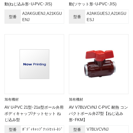
動(ねじ込み形･U-PVC･JIS)
動(ソケット形･U-PVC･JIS)
A2AKGUENJ,A21KGU
A2AKGUESJ,A21KGU
型番
型番
ENJ
ESJ
旭有機材
旭有機材
AV U-PVC 21型･21α型ボール弁用
AV V7BLVCVNJ C-PVC 耐熱 コン
ボディキャップ/ナットセット ね
パクトボール弁27型【ねじ込み
じ込み型
形･FKM】
ﾎﾞﾃﾞｨｷｬｯﾌﾟﾅｯﾄｾｯﾄ-ﾈｼﾞ
V7BLVCVNJ
型番
型番