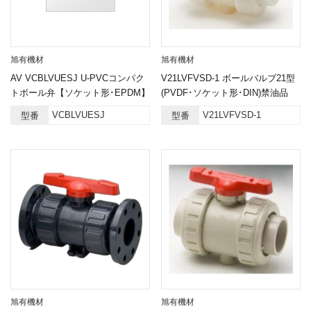
旭有機材
旭有機材
AV VCBLVUESJ U-PVCコンパク
V21LVFVSD-1 ボールバルブ21型
トボール弁【ソケット形･EPDM】
(PVDF･ソケット形･DIN)禁油品
VCBLVUESJ
V21LVFVSD-1
型番
型番
旭有機材
旭有機材