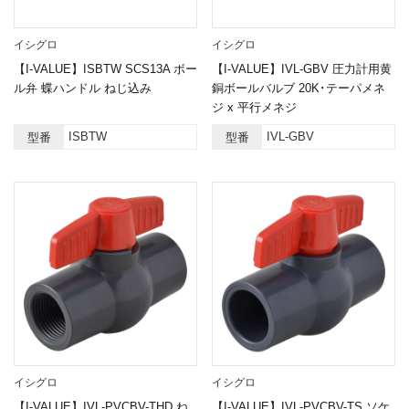
イシグロ
イシグロ
【I-VALUE】ISBTW SCS13A ボー
【I-VALUE】IVL-GBV 圧力計用黄
ル弁 蝶ハンドル ねじ込み
銅ボールバルブ 20K･テーパメネ
ジ x 平行メネジ
ISBTW
IVL-GBV
型番
型番
イシグロ
イシグロ
【I-VALUE】IVL-PVCBV-THD ね
【I-VALUE】IVL-PVCBV-TS ソケ