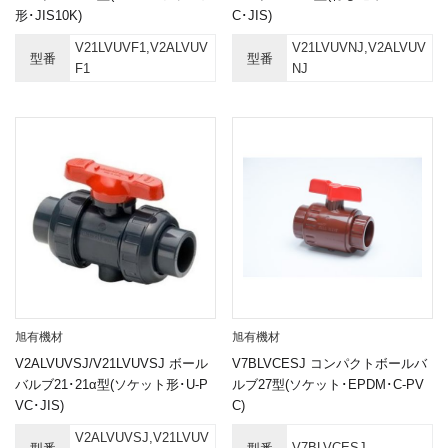
形･JIS10K)
C･JIS)
V21LVUVF1,V2ALVUV
V21LVUVNJ,V2ALVUV
型番
型番
F1
NJ
旭有機材
旭有機材
V2ALVUVSJ/V21LVUVSJ ボール
V7BLVCESJ コンパクトボールバ
バルブ21･21α型(ソケット形･U-P
ルブ27型(ソケット･EPDM･C-PV
VC･JIS)
C)
V2ALVUVSJ,V21LVUV
V7BLVCESJ