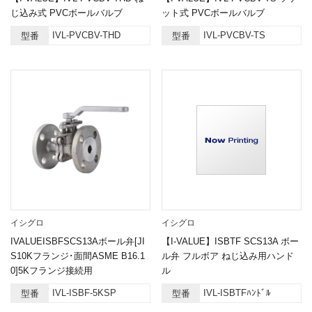
じ込み式 PVCボールバルブ
ット式 PVCボールバルブ
IVL-PVCBV-THD
IVL-PVCBV-TS
型番
型番
イシグロ
イシグロ
IVALUEISBFSCS13Aボール弁[JI
【I-VALUE】ISBTF SCS13A ボー
S10Kフランジ･面間ASME B16.1
ル弁 フルボア ねじ込み用ハンド
0]5Kフランジ接続用
ル
IVL-ISBF-5KSP
IVL-ISBTFﾊﾝﾄﾞﾙ
型番
型番