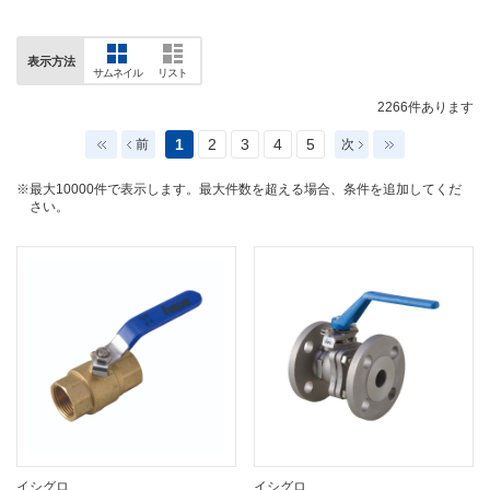
表示方法
サムネイル
リスト
2266
件あります
1
2
3
4
5
前
次
※最大10000件で表示します。最大件数を超える場合、条件を追加してくだ
さい。
イシグロ
イシグロ