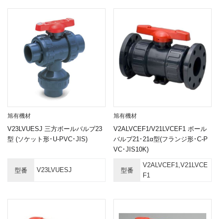
旭有機材
旭有機材
V23LVUESJ 三方ボールバルブ23
V2ALVCEF1/V21LVCEF1 ボール
型 (ソケット形･U-PVC･JIS)
バルブ21･21α型(フランジ形･C-P
VC･JIS10K)
V2ALVCEF1,V21LVCE
V23LVUESJ
型番
型番
F1