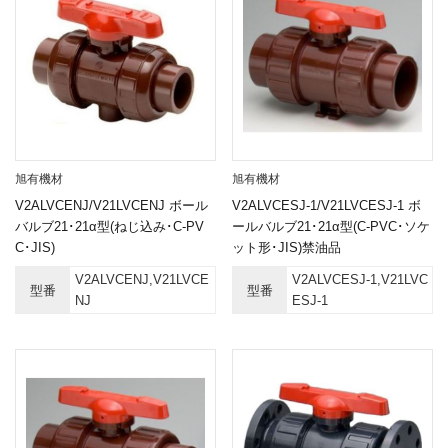
旭有機材
旭有機材
V2ALVCENJ/V21LVCENJ ボール
V2ALVCESJ-1/V21LVCESJ-1 ボ
バルブ21･21α型(ねじ込み･C-PV
ールバルブ21･21α型(C-PVC･ソケ
C･JIS)
ット形･JIS)禁油品
V2ALVCENJ,V21LVCE
V2ALVCESJ-1,V21LVC
型番
型番
NJ
ESJ-1