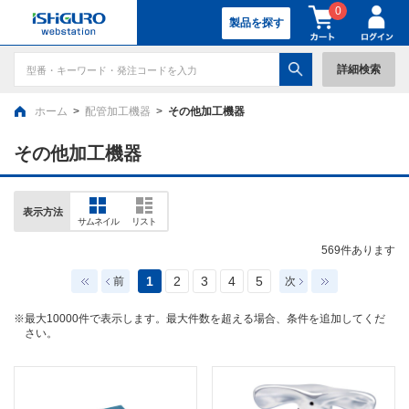
0
製品を探す
詳細検索
ホーム
>
配管加工機器
>
その他加工機器
その他加工機器
表示方法
サムネイル
リスト
569
件あります
1
2
3
4
5
前
次
※最大10000件で表示します。最大件数を超える場合、条件を追加してくだ
さい。