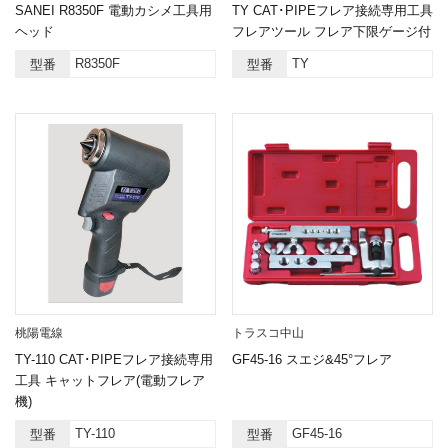
SANEI R8350F 電動カシメ工具用
TY CAT･PIPEフレア接続専用工具
ヘッド
フレアツール フレア下限ゲージ付
R8350F
TY
型番
型番
桃陽電線
トラスコ中山
TY-110 CAT･PIPEフレア接続専用
GF45-16 スエジ&45°フレア
工具 キャットフレア(電動フレア
機)
TY-110
GF45-16
型番
型番