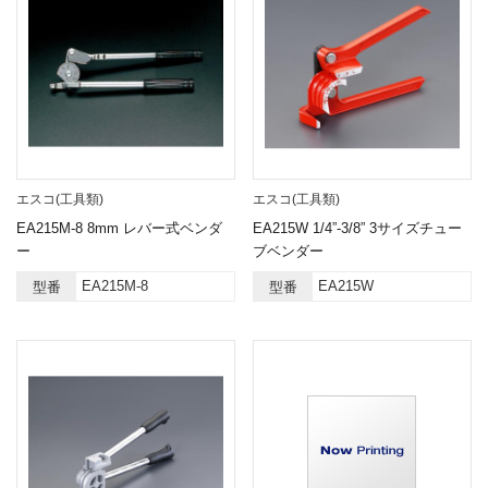
エスコ(工具類)
エスコ(工具類)
EA215M-8 8mm レバー式ベンダ
EA215W 1/4”-3/8” 3サイズチュー
ー
ブベンダー
EA215M-8
EA215W
型番
型番