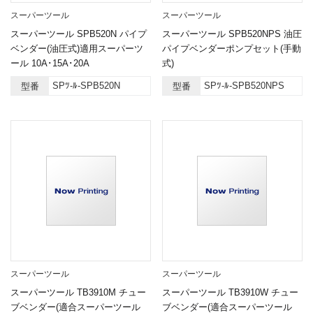
スーパーツール
スーパーツール
スーパーツール SPB520N パイプ
スーパーツール SPB520NPS 油圧
ベンダー(油圧式)適用スーパーツ
パイプベンダーポンプセット(手動
ール 10A･15A･20A
式)
SPﾂ-ﾙ-SPB520N
SPﾂ-ﾙ-SPB520NPS
型番
型番
スーパーツール
スーパーツール
スーパーツール TB3910M チュー
スーパーツール TB3910W チュー
ブベンダー(適合スーパーツール
ブベンダー(適合スーパーツール