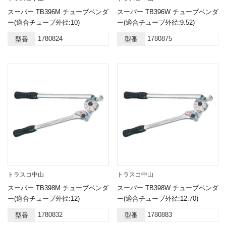
スーパー TB396M チューブベンダ
スーパー TB396W チューブベンダ
ー(適合チューブ外径:10)
ー(適合チューブ外径:9.52)
1780824
1780875
型番
型番
トラスコ中山
トラスコ中山
スーパー TB398M チューブベンダ
スーパー TB398W チューブベンダ
ー(適合チューブ外径:12)
ー(適合チューブ外径:12.70)
1780832
1780883
型番
型番