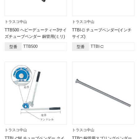
トラスコ中山
トラスコ中山
TTB500 ヘビーデューティー3サイ
TTBI-□ チューブベンダー(インチ
ズチューブベンダー 銅管用(ミリ)
サイズ)
TTB500
TTBI-□
型番
型番
トラスコ中山
トラスコ中山
TTBL-□M チューブベンダー クイ
TTB□ 銅管用スプリングベンダー