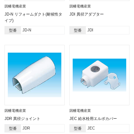
因幡電機産業
因幡電機産業
JD-N リフォームダクト(耐候性タ
JDI 異径アダプター
イプ)
JD-N
JDI
型番
型番
因幡電機産業
因幡電機産業
JDR 異径ジョイント
JEC 給水栓用エルボカバー
JDR
JEC
型番
型番