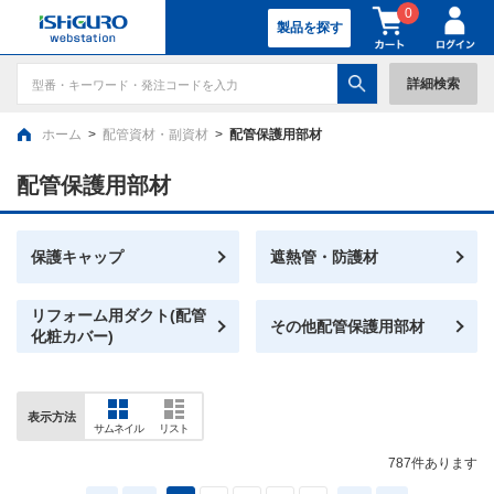
0
製品を探す
詳細検索
ホーム
>
配管資材・副資材
>
配管保護用部材
配管保護用部材
保護キャップ
遮熱管・防護材
リフォーム用ダクト(配管
その他配管保護用部材
化粧カバー)
表示方法
サムネイル
リスト
787
件あります