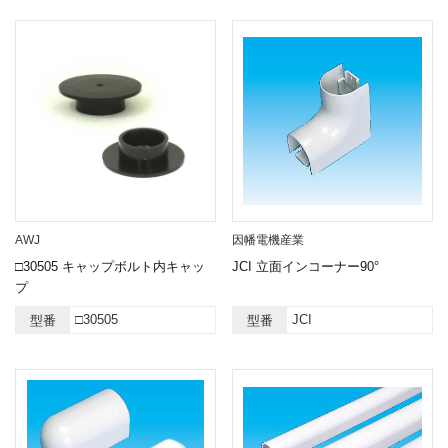
AWJ
因幡電機産業
□30505 キャップボルト内キャッ
JCI 立面インコーナー90°
プ
□30505
JCI
型番
型番