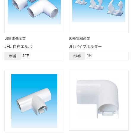
因幡電機産業
因幡電機産業
JFE 自在エルボ
JH パイプホルダー
JFE
JH
型番
型番