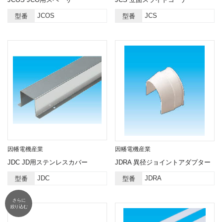
JCOS
JCS
型番
型番
因幡電機産業
因幡電機産業
JDC JD用ステンレスカバー
JDRA 異径ジョイントアダプター
JDC
JDRA
型番
型番
さらに
絞り込む