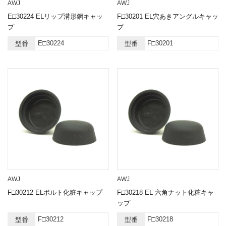
AWJ
AWJ
E□30224 ELリップ溝形鋼キャッ
F□30201 EL穴あきアングルキャッ
プ
プ
E□30224
F□30201
型番
型番
AWJ
AWJ
F□30212 ELボルト化粧キャップ
F□30218 EL 六角ナット化粧キャ
ップ
F□30212
F□30218
型番
型番