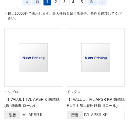
1
2
3
4
5
前
次
※最大10000件で表示します。最大件数を超える場合、条件を追加してくだ
さい。
イシグロ
イシグロ
【I-VALUE】IVL-APSR-K 防錆紙
【I-VALUE】IVL-APSR-KP 防錆紙
(鉄･鉄鋼用ロール)
PEラミ加工(鉄･鉄鋼用ロール)
IVL-APSR-K
IVL-APSR-KP
型番
型番