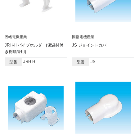
因幡電機産業
因幡電機産業
JRH-H パイプホルダー(保温材付
JS ジョイントカバー
き樹脂管用)
JRH-H
JS
型番
型番