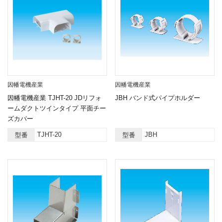
因幡電機産業
因幡電機産業
因幡電機産業 TJHT-20 JDリフォ
JBH バンド式パイプホルダー
ームダクトツインタイプ 平面チー
ズカバー
TJHT-20
JBH
型番
型番