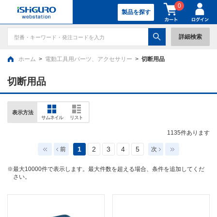
0
製品を探す
詳細検索
ホーム
>
電動工具用パーツ、アクセサリー
>
切断用品
切断用品
表示方法
サムネイル
リスト
1135
件あります
1
2
3
4
5
前
次
※最大10000件で表示します。最大件数を超える場合、条件を追加してくだ
さい。