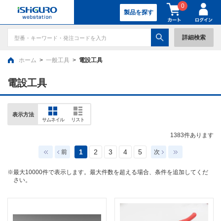
0
製品を探す
詳細検索
ホーム
>
一般工具
>
電設工具
電設工具
表示方法
サムネイル
リスト
1383
件あります
1
2
3
4
5
前
次
※最大10000件で表示します。最大件数を超える場合、条件を追加してくだ
さい。