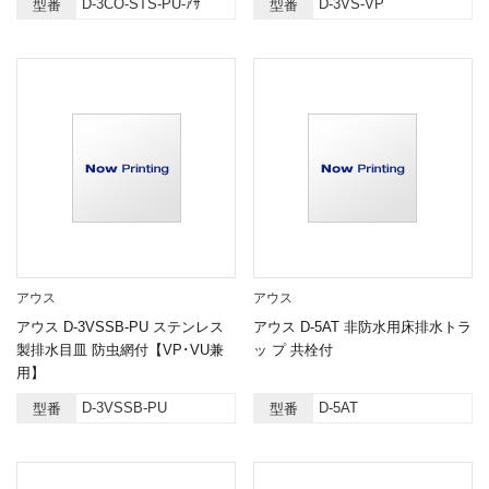
D-3CO-STS-PU-ｱｻ
D-3VS-VP
型番
型番
アウス
アウス
アウス D-3VSSB-PU ステンレス
アウス D-5AT 非防水用床排水トラ
製排水目皿 防虫網付【VP･VU兼
ッ プ 共栓付
用】
D-3VSSB-PU
D-5AT
型番
型番