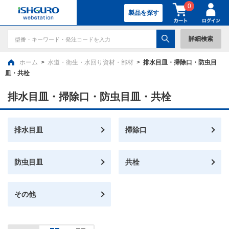
0
製品を探す
詳細検索
ホーム
>
水道・衛生・水回り資材・部材
>
排水目皿・掃除口・防虫目
皿・共栓
排水目皿・掃除口・防虫目皿・共栓
排水目皿
掃除口
防虫目皿
共栓
その他