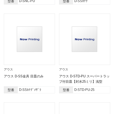
D-SNC-PU
D-SSｶﾅｸﾞ
型番
型番
アウス
アウス
アウス D-SS金具 目皿のみ
アウス D-STD-PU スーパートラッ
プ付目皿【封水25ミリ】浅型
D-SSｶﾅｸﾞﾒｻﾞﾗ
D-STD-PU-25
型番
型番