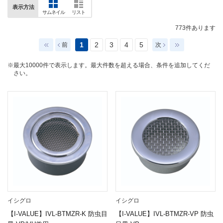
表示方法
サムネイル
リスト
773
件あります
1
2
3
4
5
前
次
※最大10000件で表示します。最大件数を超える場合、条件を追加してくだ
さい。
イシグロ
イシグロ
【I-VALUE】IVL-BTMZR-K 防虫目
【I-VALUE】IVL-BTMZR-VP 防虫