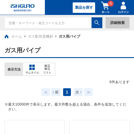
0
製品を探す
詳細検索
ホーム
>
ガス配管資機材
>
ガス用パイプ
ガス用パイプ
表示方法
サムネイル
リスト
6
件あります
1
前
次
※最大10000件で表示します。最大件数を超える場合、条件を追加してくだ
さい。