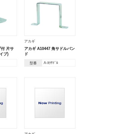
アカギ
ブ付 片サ
アカギ A10447 角サドルバン
イプ)
ド
A-ｶｸｻﾄﾞﾙ
型番