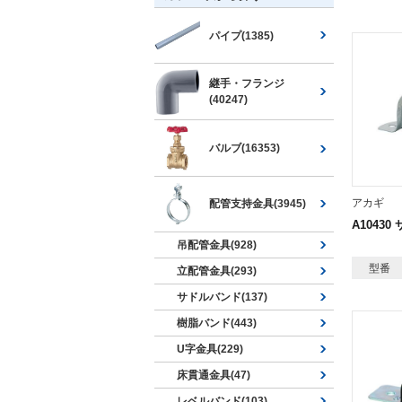
パイプ(1385)
継手・フランジ
(40247)
バルブ(16353)
アカギ
配管支持金具(3945)
A1043
吊配管金具(928)
型番
立配管金具(293)
サドルバンド(137)
樹脂バンド(443)
U字金具(229)
床貫通金具(47)
レベルバンド(103)