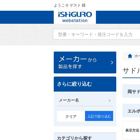
ようこそ ゲスト 様
ホ
サド
さらに絞り込む
両サ
メーカー名
エル
クリア
上記で絞り込む
表示方法
カテゴリから探す