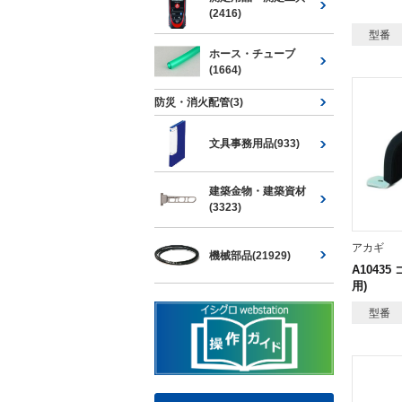
(2416)
型番
ホース・チューブ
(1664)
防災・消火配管(3)
文具事務用品(933)
建築金物・建築資材
(3323)
アカギ
機械部品(21929)
A1043
用)
型番