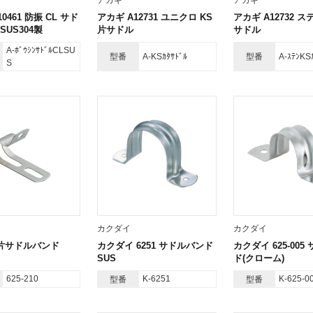
アカギ
アカギ
0461 防振 CL サド
アカギ A12731 ユニクロ KS
アカギ A12732 ス
SUS304製
片サドル
サドル
A-ﾎﾞｳｼﾝｻﾄﾞﾙCLSU
型番
A-KSｶﾀｻﾄﾞﾙ
型番
A-ｽﾃﾝKS
S
カクダイ
カクダイ
10 片サドルバンド
カクダイ 6251 サドルバンド
カクダイ 625-005
SUS
ド(クローム)
625-210
K-6251
K-625-0
型番
型番