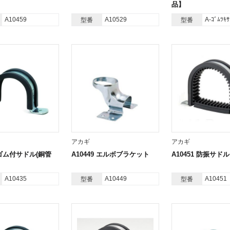
品】
A10459
A10529
A-ｺﾞﾑﾂｷ
型番
型番
アカギ
アカギ
5 ゴム付サドル(銅管
A10449 エルボブラケット
A10451 防振サドル
A10435
A10449
A10451
型番
型番