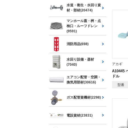
水道・衛生・水回り資
材・部材(20474)
マンホール蓋・桝・点
検口・ルーフドレン
(9591)
消防用品(698)
水回り設備・器材
アカギ
(7040)
A1044
ドル
エアコン配管・空調・
換気用部材(30616)
型番
ガス配管資機材(2298)
電設資材(23831)