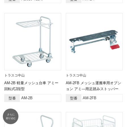
トラスコ中山
トラスコ中山
AM-2B 軽量メッシュ台車 アミー
AM-2FB メッシュ運搬車用オプシ
回転式2段型
ョン アミ―用足踏みストッパー
AM-2B
AM-2FB
型番
型番
さらに
絞り込む