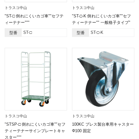
トラスコ中山
トラスコ中山
"ST-□ 倒れにくいカゴ車""セフテ
"ST-□-K 倒れにくいカゴ車""セフ
ィーテナー"""
ティーテナー"" 一般格子タイプ"
ST-□
ST-□-K
型番
型番
トラスコ中山
トラスコ中山
"STSP-□ 倒れにくいカゴ車""セフ
100KC プレス製台車用キャスター
ティーテナーサインプレートキャ
Φ100 固定
スター"""