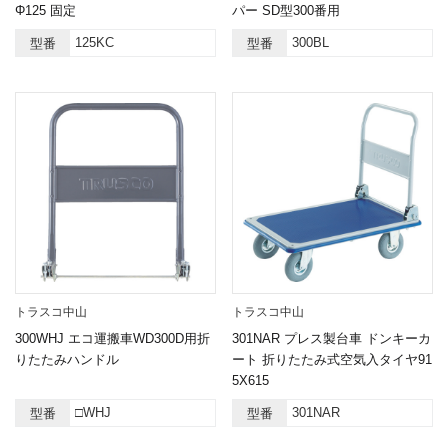
Φ125 固定
パー SD型300番用
125KC
300BL
型番
型番
トラスコ中山
トラスコ中山
300WHJ エコ運搬車WD300D用折
301NAR プレス製台車 ドンキーカ
りたたみハンドル
ート 折りたたみ式空気入タイヤ91
5X615
□WHJ
301NAR
型番
型番