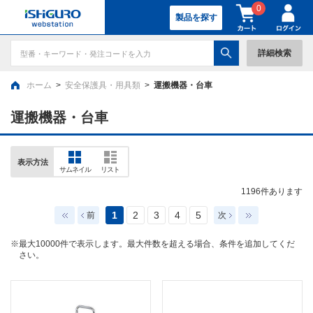
0
製品を探す
詳細検索
ホーム
>
安全保護具・用具類
>
運搬機器・台車
運搬機器・台車
表示方法
サムネイル
リスト
1196
件あります
1
2
3
4
5
前
次
※最大10000件で表示します。最大件数を超える場合、条件を追加してくだ
さい。