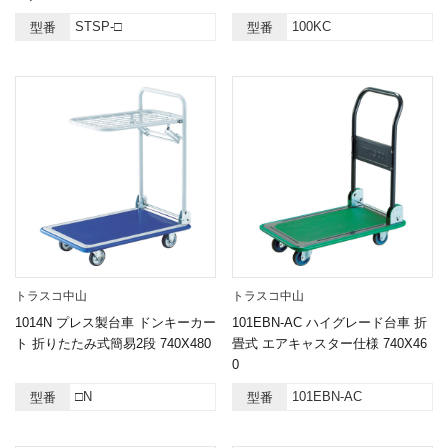
STSP-□
100KC
型番
型番
トラスコ中山
トラスコ中山
1014N プレス製台車 ドンキーカー
101EBN-AC ハイグレード台車 折
ト 折りたたみ式簡易2段 740X480
畳式 エアキャスター仕様 740X46
0
□N
101EBN-AC
型番
型番