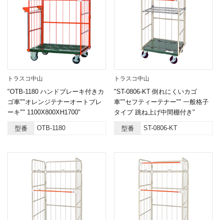
トラスコ中山
トラスコ中山
"OTB-1180 ハンドブレーキ付きカ
"ST-0806-KT 倒れにくいカゴ
ゴ車""オレンジテナーオートブレ
車""セフティーテナー"" 一般格子
ーキ"" 1100X800XH1700"
タイプ 跳ね上げ中間棚付き"
OTB-1180
ST-0806-KT
型番
型番