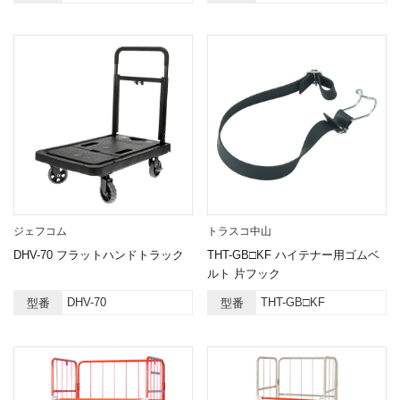
ジェフコム
トラスコ中山
DHV-70 フラットハンドトラック
THT-GB□KF ハイテナー用ゴムベ
ルト 片フック
DHV-70
THT-GB□KF
型番
型番