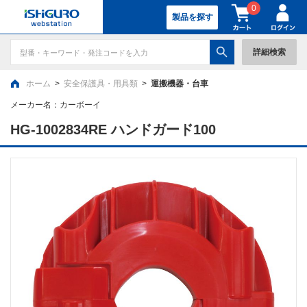
0
製品を探す
詳細検索
ホーム
>
安全保護具・用具類
>
運搬機器・台車
メーカー名：
カーボーイ
HG-1002834RE ハンドガード100