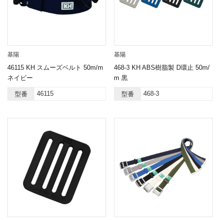
基陽
基陽
46115 KH スムーズベルト 50m/m
468-3 KH ABS樹脂製 D環止 50m/
ネイビー
m 黒
46115
468-3
型番
型番