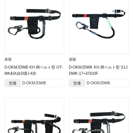
基陽
基陽
D-OKMJDWB KH 胴ベルト型 OT-
D-OKMJDWK KH 胴ベルト型 S1J
MK剣A自D環J-KB
DWK-17+47633F
D-OKMJDWB
D-OKMJDWK
型番
型番