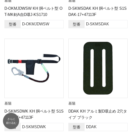
基陽
基陽
D-OKMJDWSW KH 胴ベルト型 O
D-SKMSDAK KH 胴ベルト型 S1S
T-MK剣A自D環J-KS1710
DAK-17+47113F
D-OKMJDWSW
D-SKMSDAK
型番
型番
基陽
基陽
D-SKMSDWK KH 胴ベルト型 S1S
DDAK KH アルミ製D環止め 2穴タ
DWK-17+47113F
イプ ブラック
さらに
絞り込む
D-SKMSDWK
DDAK
型番
型番