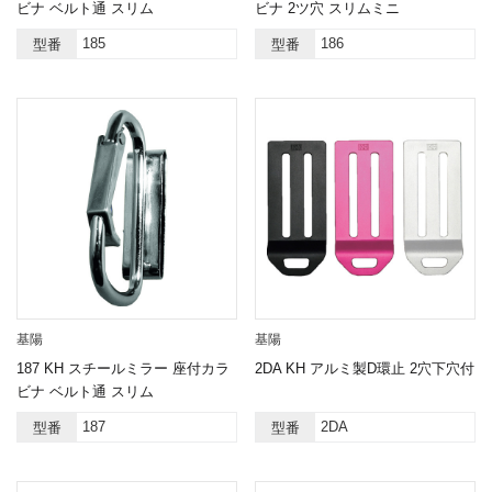
ビナ ベルト通 スリム
ビナ 2ツ穴 スリムミニ
185
186
型番
型番
基陽
基陽
187 KH スチールミラー 座付カラ
2DA KH アルミ製D環止 2穴下穴付
ビナ ベルト通 スリム
187
2DA
型番
型番