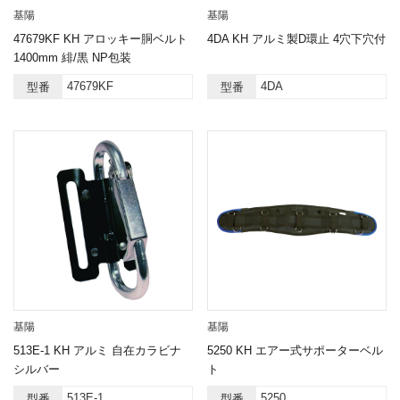
基陽
基陽
47679KF KH アロッキー胴ベルト
4DA KH アルミ製D環止 4穴下穴付
1400mm 緋/黒 NP包装
47679KF
4DA
型番
型番
基陽
基陽
513E-1 KH アルミ 自在カラビナ
5250 KH エアー式サポーターベル
シルバー
ト
513E-1
5250
型番
型番