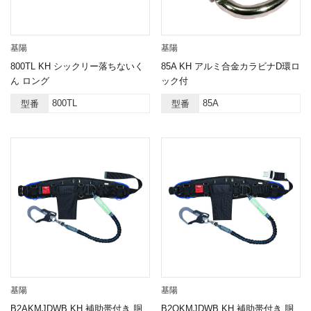
基陽
基陽
800TL KH シックリー落ちないく
85A KH アルミ合金カラビナD環ロ
ん ロング
ック付
800TL
85A
型番
型番
基陽
基陽
B2AKMJDWB KH 補助帯付き 胴
B2OKMJDWB KH 補助帯付き 胴