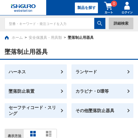
0
製品を探す
詳細検索
ホーム
>
安全保護具・用具類
>
墜落制止用器具
墜落制止用器具
ハーネス
ランヤード
墜落防止装置
カラビナ・D環等
セーフティコード・スリ
その他墜落防止器具
ング
表示方法