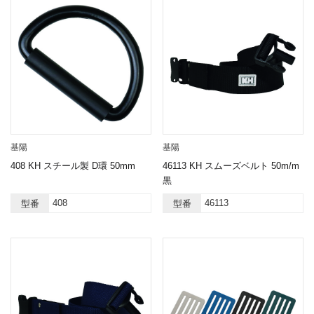
基陽
基陽
408 KH スチール製 D環 50mm
46113 KH スムーズベルト 50m/m
黒
408
46113
型番
型番