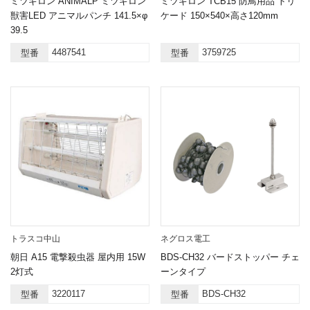
ミツギロン ANIMALP ミツギロン
ミツギロン TCB15 防鳥用品 トリ
獣害LED アニマルパンチ 141.5×φ
ケード 150×540×高さ120mm
39.5
4487541
3759725
型番
型番
トラスコ中山
ネグロス電工
朝日 A15 電撃殺虫器 屋内用 15W
BDS-CH32 バードストッパー チェ
2灯式
ーンタイプ
3220117
BDS-CH32
型番
型番