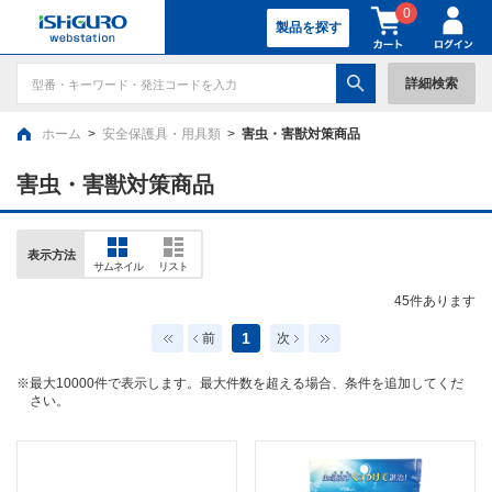
0
製品を探す
詳細検索
ホーム
>
安全保護具・用具類
>
害虫・害獣対策商品
害虫・害獣対策商品
表示方法
サムネイル
リスト
45
件あります
1
前
次
※最大10000件で表示します。最大件数を超える場合、条件を追加してくだ
さい。