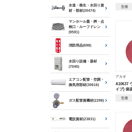
水道・衛生・水回り資
型番
材・部材(20474)
マンホール蓋・桝・点
検口・ルーフドレン
(9591)
消防用品(698)
水回り設備・器材
(7040)
アカギ
エアコン配管・空調・
A10637
換気用部材(30616)
イプ) 保
型番
ガス配管資機材(2298)
電設資材(23831)