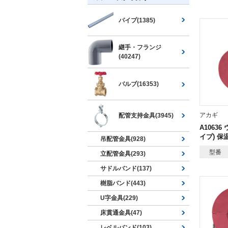
パイプ(1385)
継手・フランジ
(40247)
バルブ(16353)
アカギ
配管支持金具(3945)
A10636
イプ) 保
吊配管金具(928)
型番
立配管金具(293)
サドルバンド(137)
樹脂バンド(443)
U字金具(229)
床貫通金具(47)
レベルバンド(103)