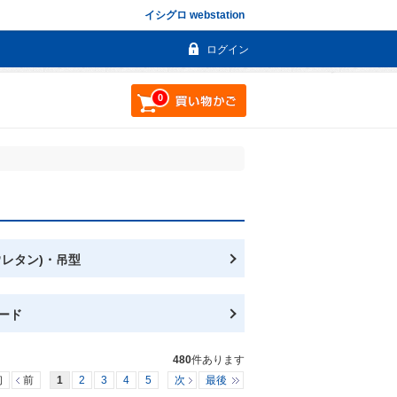
イシグロ webstation
ログイン
0
ウレタン)・吊型
ード
480
件あります
初
前
1
2
3
4
5
次
最後