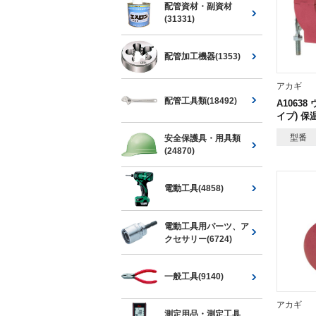
配管資材・副資材
(31331)
配管加工機器(1353)
アカギ
配管工具類(18492)
A10638
イプ) 保
型番
安全保護具・用具類
(24870)
電動工具(4858)
電動工具用パーツ、ア
クセサリー(6724)
一般工具(9140)
アカギ
測定用品・測定工具