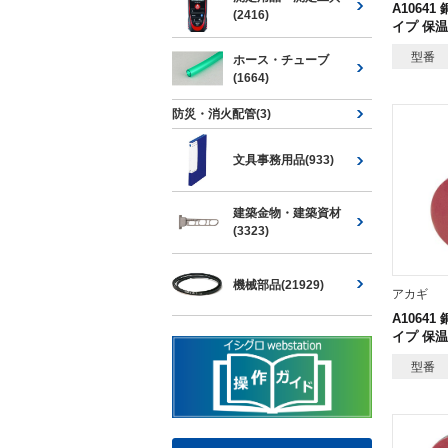
A1064
(2416)
イプ 保温
型番
ホース・チューブ
(1664)
防災・消火配管(3)
文具事務用品(933)
建築金物・建築資材
(3323)
機械部品(21929)
アカギ
A1064
イプ 保温
型番