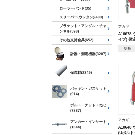
ローラーバンド(35)
スリーパー(ウレタン)(480)
ブラケット・アングル・チャ
アカギ
ンネル(598)
A10638
イプ) 保
その他支持金具(652)
型番
計器・測定機器(3207)
保温材(2349)
パッキン・ガスケット
(914)
ボルト・ナット・ねじ
(7887)
アカギ
アンカー・インサート
(1644)
A1064
(Uボルト