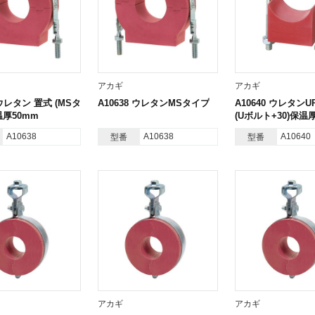
アカギ
アカギ
 ウレタン 置式 (MSタ
A10638 ウレタンMSタイプ
A10640 ウレタン
温厚50mm
(Uボルト+30)保温
A10638
A10638
A10640
型番
型番
アカギ
アカギ