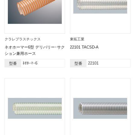
クラレプラスチックス
東拓工業
ネオホーマー6型 デリバリー･サク
22101 TACSD-A
ション兼用ホース
ﾈｵﾎｰﾏｰ6
22101
型番
型番