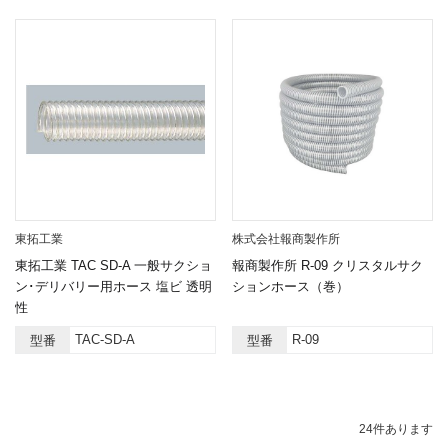
東拓工業
株式会社報商製作所
東拓工業 TAC SD-A 一般サクショ
報商製作所 R-09 クリスタルサク
ン･デリバリー用ホース 塩ビ 透明
ションホース（巻）
性
TAC-SD-A
R-09
型番
型番
24
件あります