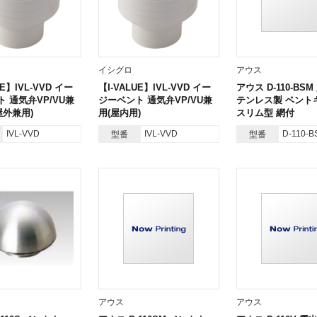
イシグロ
アウス
UE】IVL-VVD イー
【I-VALUE】IVL-VVD イー
アウス D-110-BS
 通気弁VP/VU兼
ジーベント 通気弁VP/VU兼
テンレス製 ベント
屋外兼用)
用(屋内用)
スリム型 網付
IVL-VVD
IVL-VVD
D-110-B
型番
型番
アウス
アウス