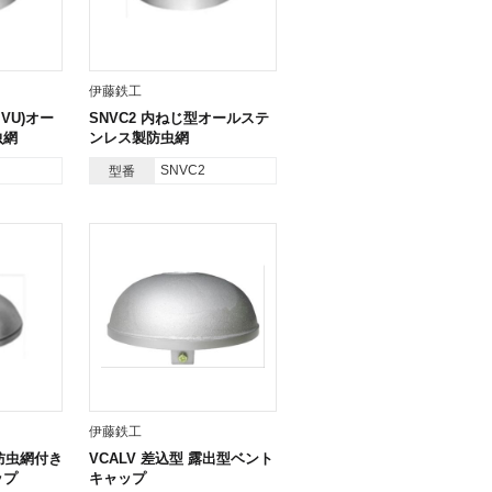
伊藤鉄工
･VU)オー
SNVC2 内ねじ型オールステ
虫網
ンレス製防虫網
SNVC2
型番
伊藤鉄工
 防虫網付き
VCALV 差込型 露出型ベント
ップ
キャップ