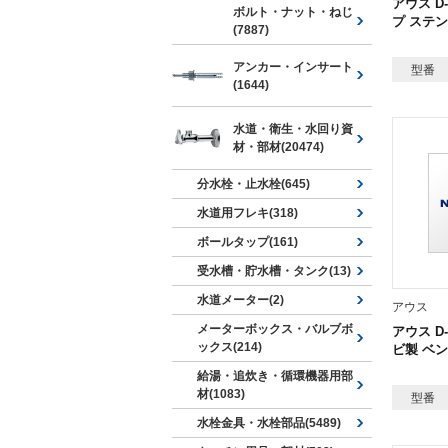
アウス D
ボルト・ナット・ねじ
プ ステ
(7887)
アンカー・インサート
型番
(1644)
水道・衛生・水回り資
材・部材(20474)
分水栓・止水栓(645)
水道用フレキ(318)
ボールタップ(161)
受水槽・貯水槽・タンク(13)
水道メーター(2)
アウス
メーターボックス・バルブボ
アウス D-
ックス(214)
ビ製 ベン
給湯・追炊き・循環機器用部
材(1083)
型番
水栓金具・水栓部品(5489)