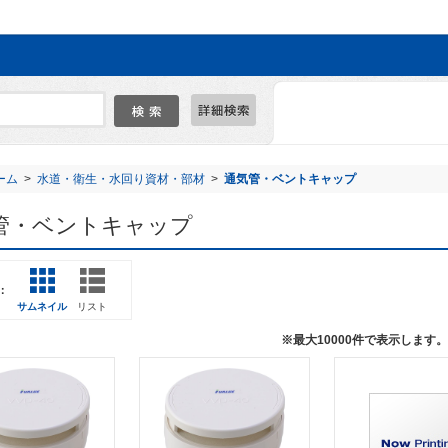
ーム
>
水道・衛生・水回り資材・部材
>
通気管・ベントキャップ
管・ベントキャップ
：
サムネイル
リスト
※最大10000件で表示しま