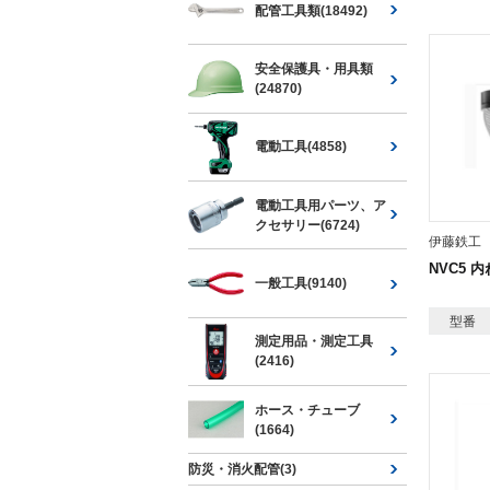
配管工具類(18492)
安全保護具・用具類
(24870)
電動工具(4858)
電動工具用パーツ、ア
クセサリー(6724)
伊藤鉄工
NVC5 
一般工具(9140)
型番
測定用品・測定工具
(2416)
ホース・チューブ
(1664)
防災・消火配管(3)