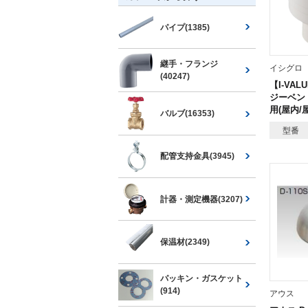
パイプ(1385)
継手・フランジ
イシグロ
(40247)
【I-VAL
ジーベント
用(屋内/
バルブ(16353)
型番
配管支持金具(3945)
計器・測定機器(3207)
保温材(2349)
パッキン・ガスケット
(914)
アウス