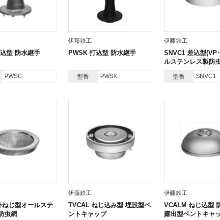
伊藤鉄工
伊藤鉄工
打込型 防水継手
PWSK 打込型 防水継手
SNVC1 差込型(VP
ルステンレス製防
PWSC
PWSK
SNVC1
型番
型番
伊藤鉄工
伊藤鉄工
 外ねじ型オールステ
TVCAL ねじ込み型 埋設型ベ
VCALM ねじ込型
防虫網
ントキャップ
露出型ベントキャ