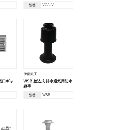
VCALV
型番
伊藤鉄工
通気口ギャ
WSB 差込式 排水通気用防水
継手
WSB
型番