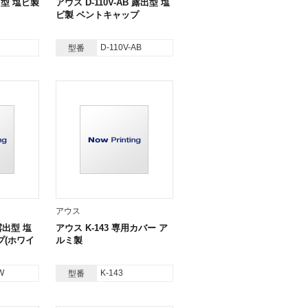
出型 塩ビ製
アウス D-110V-AB 露出型 塩
ビ製 ベントキャップ
D-110V-AB
型番
アウス
 露出型 塩
アウス K-143 専用カバー ア
プ(ホワイ
ルミ製
W
K-143
型番