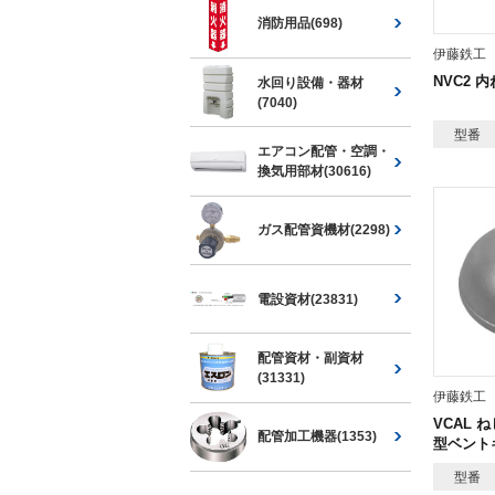
消防用品(698)
伊藤鉄工
NVC2 
水回り設備・器材
(7040)
型番
エアコン配管・空調・
換気用部材(30616)
ガス配管資機材(2298)
電設資材(23831)
配管資材・副資材
(31331)
伊藤鉄工
VCAL 
配管加工機器(1353)
型ベント
型番