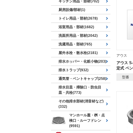
キッチン用品・部材(702)
厨房設備/部材(1)
トイレ用品・部材(2678)
浴室用品・部材(1682)
洗面所用品・部材(2042)
洗濯用品・部材(765)
屋外水栓・散水栓(2181)
アウス
排水ホッパー・化粧小物(203)
アウス S-
定式 ペン
排水トラップ(932)
型番
通気管・ベントキャップ(258)
排水目皿・掃除口・防虫目
皿・共栓(773)
その他排水部材(消音材など)
(332)
マンホール蓋・桝・点
検口・ルーフドレン
(9591)