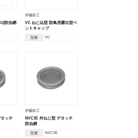
伊藤鉄工
VU)防虫網
VC ねじ込型 防鳥用露出型ベ
ントキャップ
VC
型番
伊藤鉄工
デタッチ
NVC3E 外ねじ型 デタッチ
防虫網
NVC3E
型番