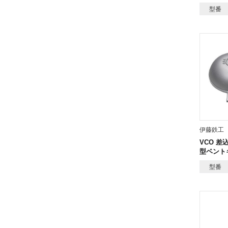
型番
伊藤鉄工
VCO 差
型ベント
型番