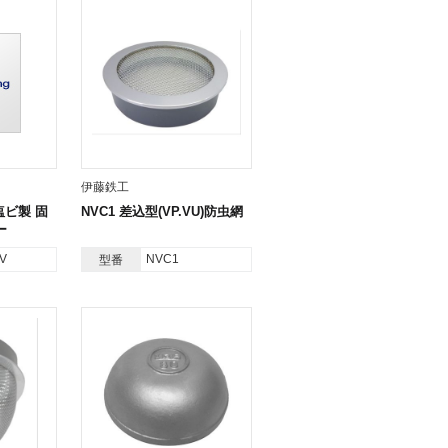
伊藤鉄工
 塩ビ製 固
NVC1 差込型(VP.VU)防虫網
ー
V
NVC1
型番