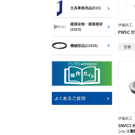
文具事務用品(933)
建築金物・建築資材
伊藤鉄工
(3323)
PWSC 
機械部品(21929)
型番
伊藤鉄工
SNVC3
ンレス製