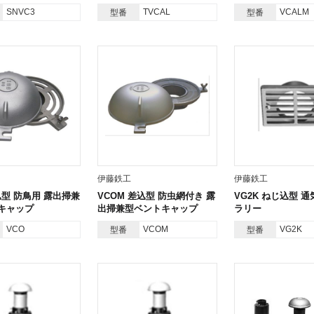
SNVC3
TVCAL
VCALM
型番
型番
伊藤鉄工
伊藤鉄工
込型 防鳥用 露出掃兼
VCOM 差込型 防虫網付き 露
VG2K ねじ込型 
キャップ
出掃兼型ベントキャップ
ラリー
VCO
VCOM
VG2K
型番
型番