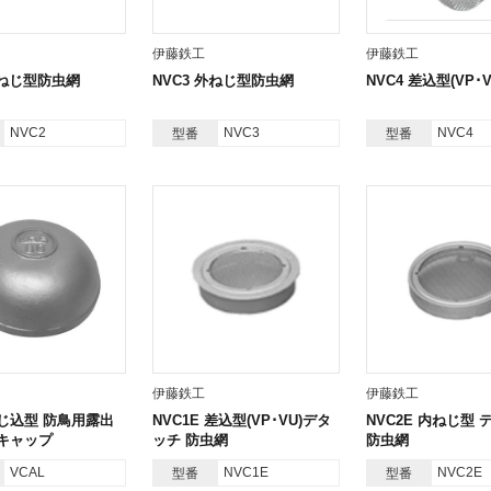
伊藤鉄工
伊藤鉄工
内ねじ型防虫網
NVC3 外ねじ型防虫網
NVC4 差込型(VP･
NVC2
NVC3
NVC4
型番
型番
伊藤鉄工
伊藤鉄工
ねじ込型 防鳥用露出
NVC1E 差込型(VP･VU)デタ
NVC2E 内ねじ型 
キャップ
ッチ 防虫網
防虫網
VCAL
NVC1E
NVC2E
型番
型番