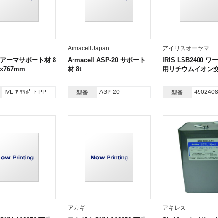
Armacell Japan
アイリスオーヤマ
P製アーマサポート材 8
Armacell ASP-20 サポート
IRIS LSB2400 
mx767mm
材 8t
用リチウムイオン
IVL-ｱ-ﾏｻﾎﾟ-ﾄ-PP
ASP-20
4902408
型番
型番
アカギ
アキレス