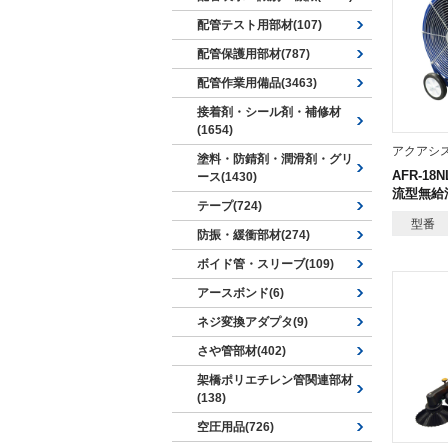
配管テスト用部材(107)
配管保護用部材(787)
配管作業用備品(3463)
接着剤・シール剤・補修材
(1654)
アクアシ
塗料・防錆剤・潤滑剤・グリ
AFR-1
ース(1430)
流型無給
テープ(724)
型番
防振・緩衝部材(274)
ボイド管・スリーブ(109)
アースボンド(6)
ネジ変換アダプタ(9)
さや管部材(402)
架橋ポリエチレン管関連部材
(138)
空圧用品(726)