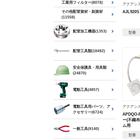
工業用フィルター(8078)
アクアシ
その他配管資材・副資材
AJL92
(11558)
配管加工機器(1353)
型番
配管工具類(18492)
安全保護具・用具類
(24870)
電動工具(4857)
電動工具用パーツ、ア
アクアシ
クセサリー(6724)
APDQO
ー(不織布
ム用
一般工具(9140)
型番