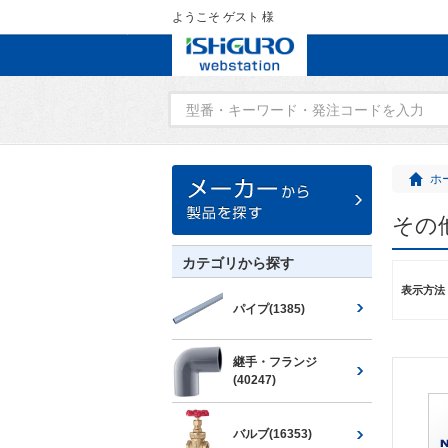
ようこそ ゲスト 様
ホ
その
カテゴリから探す
表示方法
パイプ(1385)
継手・フランジ
(40247)
バルブ(16353)