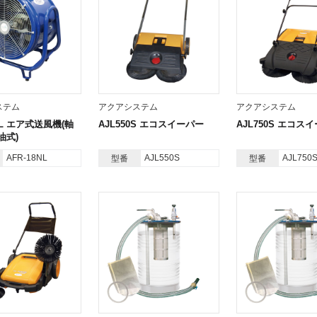
ステム
アクアシステム
アクアシステム
8NL エア式送風機(軸
AJL550S エコスイーパー
AJL750S エコス
油式)
AFR-18NL
AJL550S
AJL750
型番
型番