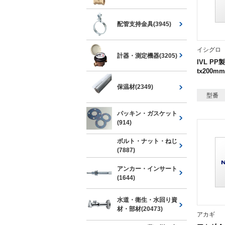
配管支持金具(3945)
イシグロ
計器・測定機器(3205)
IVL P
tx200m
保温材(2349)
型番
パッキン・ガスケット
(914)
ボルト・ナット・ねじ
(7887)
アンカー・インサート
(1644)
水道・衛生・水回り資
材・部材(20473)
アカギ