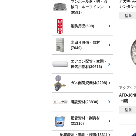
アカギ A-
マンホール蓋・桝・点
カンタン金
検口・ルーフドレン
(9591)
型番
消防用品(698)
水回り設備・器材
(7040)
エアコン配管・空調・
換気用部材(30616)
ガス配管資機材(2298)
アクアシ
AFD-1
上型)
電設資材(23830)
型番
配管資材・副資材
(31310)
配管表示・識別・標識(1831)