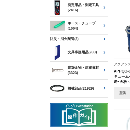
測定用品・測定工具
(2416)
ホース・チューブ
(1664)
防災・消火配管(3)
文具事務用品(933)
アクアシ
建築金物・建築資材
APPQO-
(3323)
キューム
缶･天板･
機械部品(21929)
型番