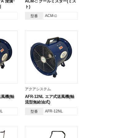
クA 浸漬･
ACM-□ クールミスター(ミス
剤
ト)
ACM-□
型番
アクアシステム
送風機(軸
AFR-12NL エア式送風機(軸
流型無給油式)
NL
AFR-12NL
型番