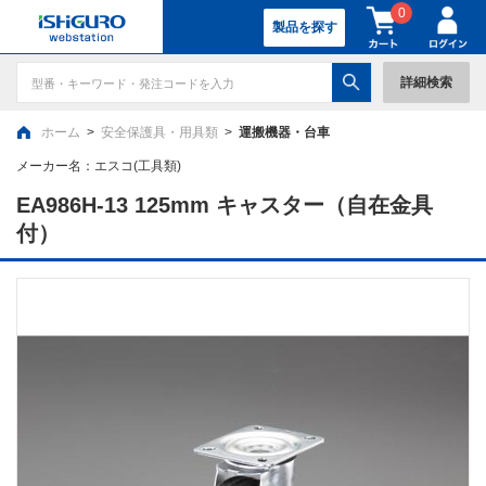
0
製品を探す
詳細検索
ホーム
>
安全保護具・用具類
>
運搬機器・台車
メーカー名：
エスコ(工具類)
EA986H-13 125mm キャスター（自在金具
付）