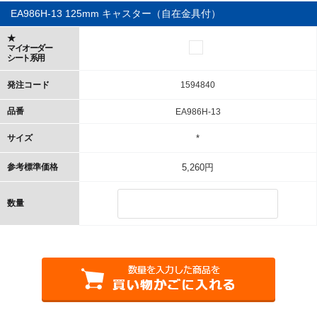
EA986H-13 125mm キャスター（自在金具付）
★
マイオーダー
シート系用
発注コード
1594840
品番
EA986H-13
サイズ
*
参考標準価格
5,260円
数量