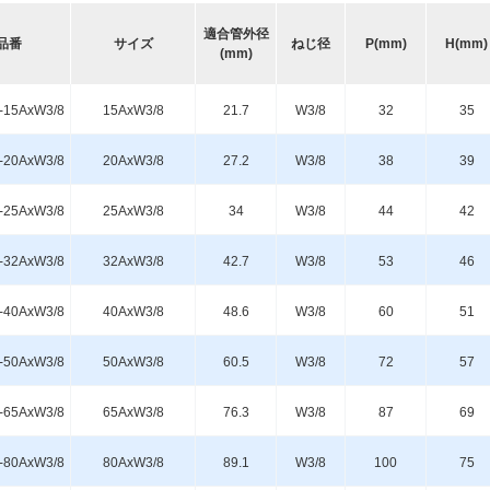
適合管外径
品番
サイズ
ねじ径
P(mm)
H(mm)
(mm)
-15AxW3/8
15AxW3/8
21.7
W3/8
32
35
-20AxW3/8
20AxW3/8
27.2
W3/8
38
39
-25AxW3/8
25AxW3/8
34
W3/8
44
42
-32AxW3/8
32AxW3/8
42.7
W3/8
53
46
-40AxW3/8
40AxW3/8
48.6
W3/8
60
51
-50AxW3/8
50AxW3/8
60.5
W3/8
72
57
-65AxW3/8
65AxW3/8
76.3
W3/8
87
69
-80AxW3/8
80AxW3/8
89.1
W3/8
100
75