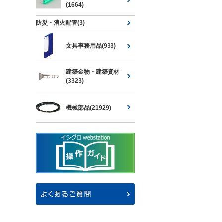
(1664)
防災・消火配管(3)
文具事務用品(933)
建築金物・建築資材
(3323)
機械部品(21929)