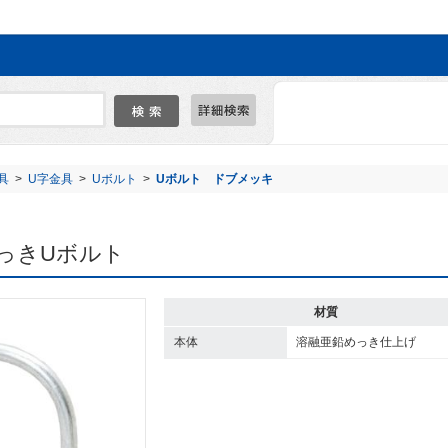
具
>
U字金具
>
Uボルト
>
Uボルト ドブメッキ
ぶめっきUボルト
材質
本体
溶融亜鉛めっき仕上げ