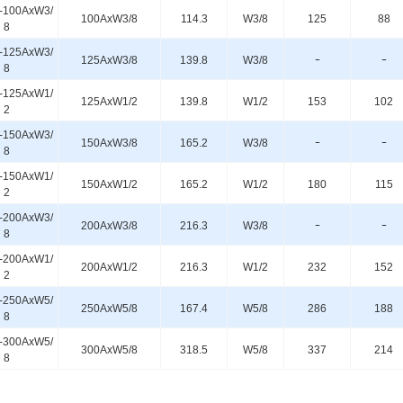
-100AxW3/
100AxW3/8
114.3
W3/8
125
88
8
-125AxW3/
125AxW3/8
139.8
W3/8
ｰ
ｰ
8
-125AxW1/
125AxW1/2
139.8
W1/2
153
102
2
-150AxW3/
150AxW3/8
165.2
W3/8
ｰ
ｰ
8
-150AxW1/
150AxW1/2
165.2
W1/2
180
115
2
-200AxW3/
200AxW3/8
216.3
W3/8
ｰ
ｰ
8
-200AxW1/
200AxW1/2
216.3
W1/2
232
152
2
-250AxW5/
250AxW5/8
167.4
W5/8
286
188
8
-300AxW5/
300AxW5/8
318.5
W5/8
337
214
8