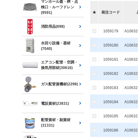
マンホール蓋・桝・点
検口・ルーフドレン
★
発注コード
(9591)
消防用品(698)
1059179
A10632
水回り設備・器材
1059180
A10632
(7040)
1059181
A10632
エアコン配管・空調・
換気用部材(30616)
1059182
A10632
ガス配管資機材(2298)
1059183
A10632
1059184
A10632
電設資材(23831)
1059185
A10632
配管資材・副資材
(31331)
1059186
A10632