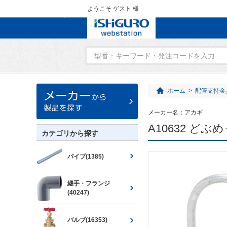
ようこそ ゲスト 様
ホーム
>
配管支持金
メーカー名：
アカギ
A10632 ど
カテゴリから探す
パイプ(1385)
継手・フランジ
(40247)
バルブ(16353)