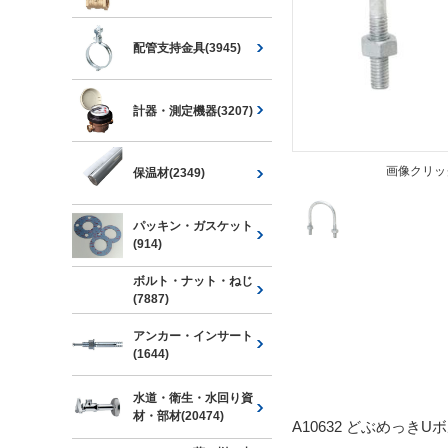
配管支持金具(3945)
計器・測定機器(3207)
画像クリッ
保温材(2349)
パッキン・ガスケット
(914)
ボルト・ナット・ねじ
(7887)
アンカー・インサート
(1644)
水道・衛生・水回り資
材・部材(20474)
A10632 どぶめっきU