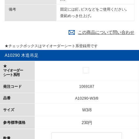
備考
固定には釘､ビスなどをご使用ください｡
亜鉛めっき仕上げ｡
この商品について問い合わせ
★チェックボックスはマイオーダーシート系登録用です
A10290 木造吊足
★
マイオーダー
シート系用
発注コード
1069187
品番
A10290-W3/8
サイズ
W3/8
参考標準価格
230円
数量