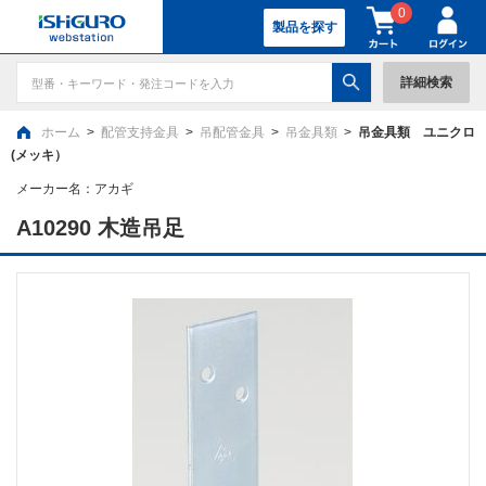
0
製品を探す
詳細検索
ホーム
>
配管支持金具
>
吊配管金具
>
吊金具類
>
吊金具類 ユニクロ
(メッキ）
メーカー名：
アカギ
A10290 木造吊足