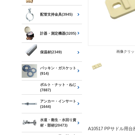
配管支持金具(3945)
計器・測定機器(3205)
画像クリッ
保温材(2349)
パッキン・ガスケット
(914)
ボルト・ナット・ねじ
(7887)
アンカー・インサート
(1644)
水道・衛生・水回り資
材・部材(20473)
A10517 PPサドル用