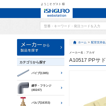
ようこそ ゲスト 様
ホーム
>
配管支持金
メーカー名：
アカギ
A10517 P
カテゴリから探す
パイプ(1385)
継手・フランジ
(40247)
バルブ(16353)