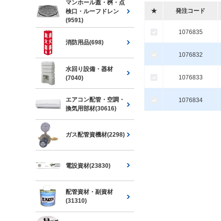
マンホール蓋・桝・点
★
発注コード
検口・ルーフドレン
(9591)
1076835
消防用品(698)
1076832
水回り設備・器材
1076833
(7040)
エアコン配管・空調・
1076834
換気用部材(30616)
ガス配管資機材(2298)
電設資材(23830)
配管資材・副資材
(31310)