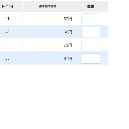
P(mm)
数量
参考標準価格
57円
41
60円
48
73円
56
87円
65