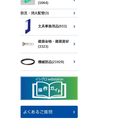
(1664)
防災・消火配管(3)
文具事務用品(933)
建築金物・建築資材
(3323)
機械部品(21929)