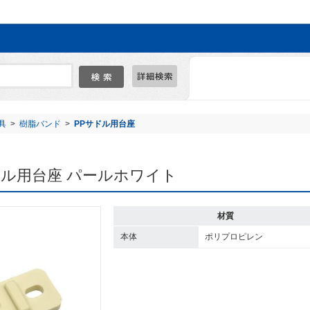
具
>
樹脂バンド
>
PPサドル用台座
Pサドル用台座 パールホワイト
材質
本体
ポリプロピレン