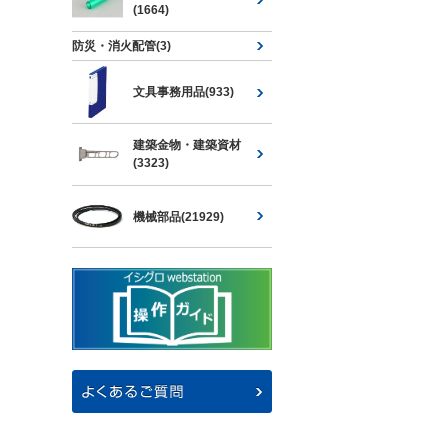
(1664)
防災・消火配管(3)
文具事務用品(933)
建築金物・建築資材
(3323)
機械部品(21929)