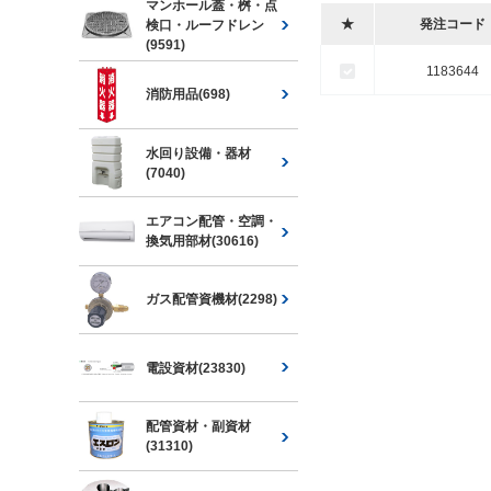
マンホール蓋・桝・点
★
発注コード
検口・ルーフドレン
(9591)
1183644
消防用品(698)
水回り設備・器材
(7040)
エアコン配管・空調・
換気用部材(30616)
ガス配管資機材(2298)
電設資材(23830)
配管資材・副資材
(31310)