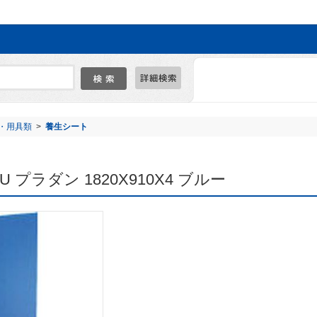
・用具類
>
養生シート
BLU プラダン 1820X910X4 ブルー