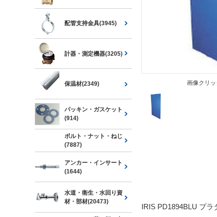
配管支持金具(3945)
計器・測定機器(3205)
画像クリッ
保温材(2349)
パッキン・ガスケット
(914)
ボルト・ナット・ねじ
(7887)
アンカー・インサート
(1644)
水道・衛生・水回り資
材・部材(20473)
IRIS PD1894BLU プ