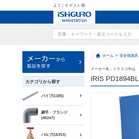
ようこそ ゲスト 様
ホーム
>
安全保護具
メーカー名：
トラスコ中山
IRIS PD1894
カテゴリから探す
パイプ(1385)
継手・フランジ
(40247)
バルブ(16353)