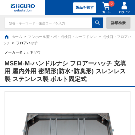
0
製品を探す
詳細検索
ホーム
>
マンホール蓋・桝・点検口・ルーフドレン
>
点検口・フロアハ
ッチ
>
フロアハッチ
メーカー名：
カネソウ
MSEM-M-ハンドルナシ フロアーハッチ 充填
用 屋内外用 密閉形(防水･防臭形) スレンレス
製 ステンレス製 ボルト固定式