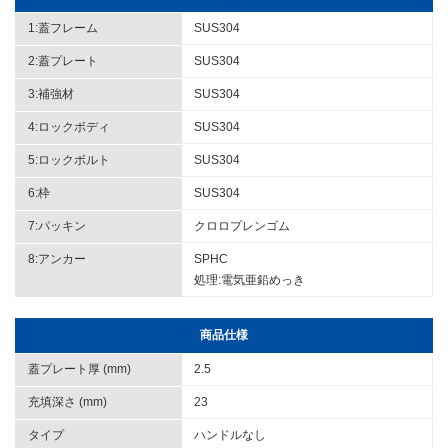
1:蓋フレーム
SUS304
2:蓋プレート
SUS304
3:補強材
SUS304
4:ロックボディ
SUS304
5:ロックボルト
SUS304
6:枠
SUS304
7:パッキン
クロロプレンゴム
8:アンカー
SPHC
処理:電気亜鉛めっき
商品仕様
蓋プレート厚 (mm)
2.5
充填深さ (mm)
23
タイプ
ハンドルなし