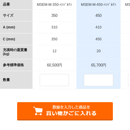
品番
MSEM-M-350-ﾊﾝﾄﾞﾙﾅｼ
MSEM-M-450-ﾊﾝﾄﾞﾙﾅｼ
MS
サイズ
350
450
A (mm)
310
410
C (mm)
350
450
充填時の蓋質量
12
20
(kg)
参考標準価格
60,500円
65,700円
数量