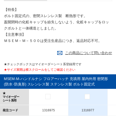
【特長】
ボルト固定式の、密閉スレンレス製 断熱形です。
蓋開閉時の化粧キャップを紛失しないよう、化粧キャップをロッ
クボルトと一体構造としました。
【注意事項】
ＭＳＥＭ－Ｍ－５００は受注生産品につき、返品対応不可。
この商品について問い合わせ
★チェックボックスはマイオーダーシート系登録用です
★サイズ展開は横スクロールをしてご確認ください
MSEM-M-ハンドルナシ フロアーハッチ 充填用 屋内外用 密閉形
(防水･防臭形) スレンレス製 ステンレス製 ボルト固定式
★
マイオーダー
シート系用
発注コード
1316975
1316977