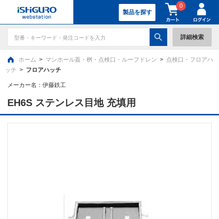
0
製品を探す
詳細検索
ホーム
>
マンホール蓋・桝・点検口・ルーフドレン
>
点検口・フロアハ
ッチ
>
フロアハッチ
メーカー名：
伊藤鉄工
EH6S ステンレス目地 充填用