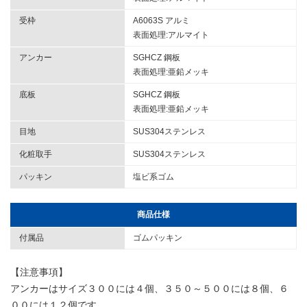
受枠
A6063S アルミ
表面処理:アルマイト
アンカー
SGHCZ 鋼板
表面処理:亜鉛メッキ
底板
SGHCZ 鋼板
表面処理:亜鉛メッキ
目地
SUS304ステンレス
化粧取手
SUS304ステンレス
パッキン
塩ビ系ゴム
商品仕様
付属品
ゴムパッキン
【注意事項】
アンカーはサイズ３００には４個、３５０～５００には８個、６
００には１２個です。