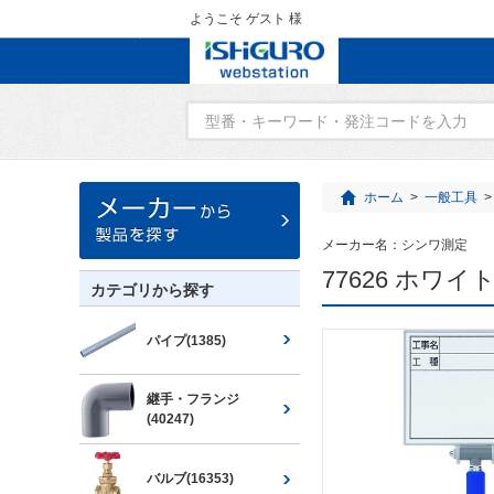
ようこそ ゲスト 様
ホーム
>
一般工具
>
メーカー名：
シンワ測定
77626 ホワ
カテゴリから探す
パイプ(1385)
継手・フランジ
(40247)
バルブ(16353)