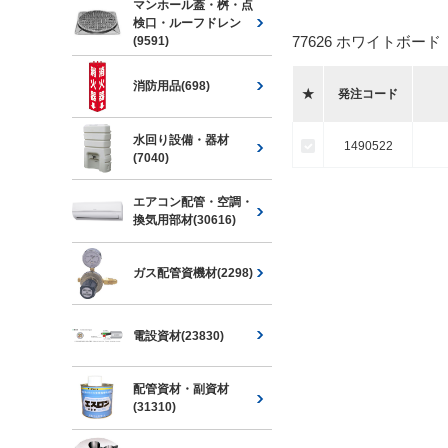
マンホール蓋・桝・点
検口・ルーフドレン
77626 ホワイトボード
(9591)
消防用品(698)
★
発注コード
水回り設備・器材
1490522
(7040)
エアコン配管・空調・
換気用部材(30616)
ガス配管資機材(2298)
電設資材(23830)
配管資材・副資材
(31310)