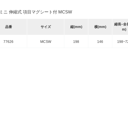
 ミニ 伸縮式 項目マグシート付 MCSW
縮長~全
品番
サイズ
縦(mm)
横(mm)
m)
77626
MCSW
198
146
198~7