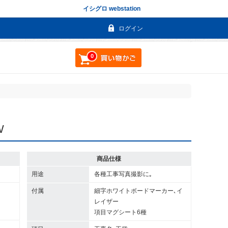
イシグロ webstation
ログイン
0
W
商品仕様
用途
各種工事写真撮影に｡
付属
細字ホワイトボードマーカー､イ
レイザー
項目マグシート6種