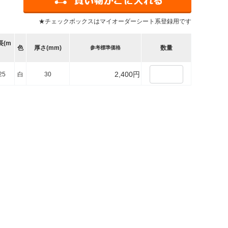
★チェックボックスはマイオーダーシート系登録用です
長(m
色
厚さ(mm)
数量
参考標準価格
2,400円
25
白
30