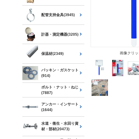
配管支持金具(3945)
計器・測定機器(3205)
画像クリッ
保温材(2349)
パッキン・ガスケット
(914)
ボルト・ナット・ねじ
(7887)
アンカー・インサート
(1644)
水道・衛生・水回り資
材・部材(20473)