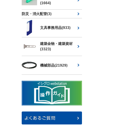
(1664)
防災・消火配管(3)
文具事務用品(933)
建築金物・建築資材
(3323)
機械部品(21929)