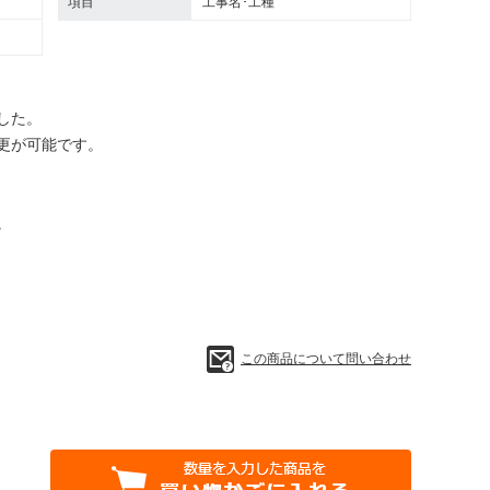
項目
工事名･工種
した。
更が可能です。
。
この商品について問い合わせ