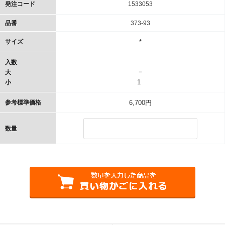
発注コード
1533053
品番
373-93
サイズ
*
入数
－
大
1
小
参考標準価格
6,700円
数量