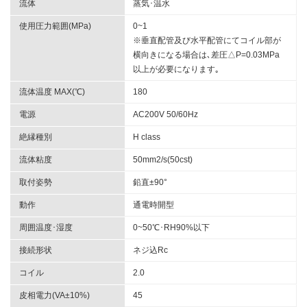
流体
蒸気･温水
使用圧力範囲(MPa)
0~1
※垂直配管及び水平配管にてコイル部が
横向きになる場合は､差圧△P=0.03MPa
以上が必要になります｡
流体温度 MAX(℃)
180
電源
AC200V 50/60Hz
絶縁種別
H class
流体粘度
50mm2/s(50cst)
取付姿勢
鉛直±90°
動作
通電時開型
周囲温度･湿度
0~50℃･RH90%以下
接続形状
ネジ込Rc
コイル
2.0
皮相電力(VA±10%)
45