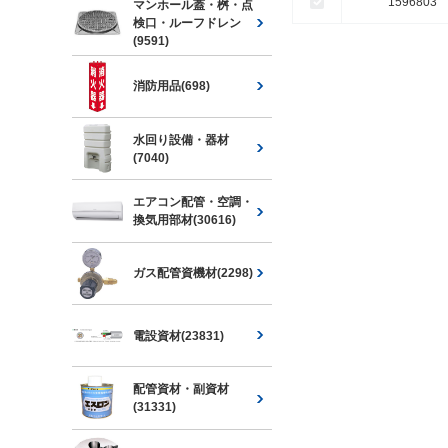
1596803
マンホール蓋・桝・点
検口・ルーフドレン
(9591)
消防用品(698)
水回り設備・器材
(7040)
エアコン配管・空調・
換気用部材(30616)
ガス配管資機材(2298)
電設資材(23831)
配管資材・副資材
(31331)