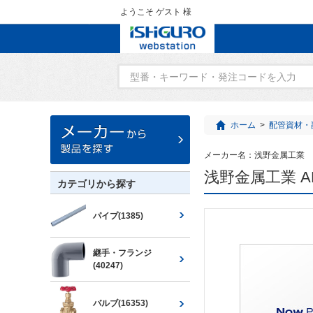
ようこそ ゲスト 様
ホーム
>
配管資材・
メーカー名：
浅野金属工業
浅野金属工業 AK
カテゴリから探す
パイプ(1385)
継手・フランジ
(40247)
バルブ(16353)