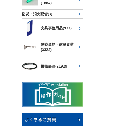
(1664)
防災・消火配管(3)
文具事務用品(933)
建築金物・建築資材
(3323)
機械部品(21929)