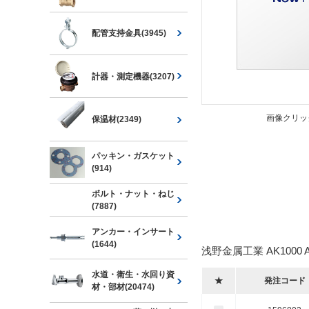
配管支持金具(3945)
計器・測定機器(3207)
画像クリッ
保温材(2349)
パッキン・ガスケット
(914)
ボルト・ナット・ねじ
(7887)
アンカー・インサート
(1644)
浅野金属工業 AK1000
水道・衛生・水回り資
★
発注コード
材・部材(20474)