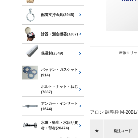
配管支持金具(3945)
計器・測定機器(3207)
画像クリッ
保温材(2349)
パッキン・ガスケット
(914)
ボルト・ナット・ねじ
(7887)
アンカー・インサート
(1644)
アロン 調整枠 M-20BL/
水道・衛生・水回り資
材・部材(20474)
★
発注コード