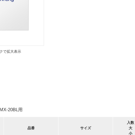
クで拡大表示
MX-20BL用
入数
品番
サイズ
大
小