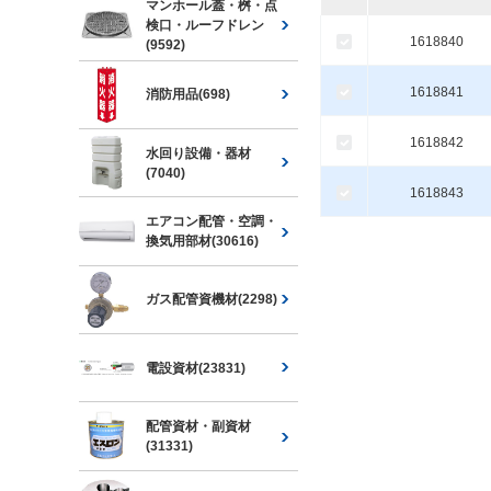
マンホール蓋・桝・点
検口・ルーフドレン
1618840
(9592)
1618841
消防用品(698)
1618842
水回り設備・器材
(7040)
1618843
エアコン配管・空調・
換気用部材(30616)
ガス配管資機材(2298)
電設資材(23831)
配管資材・副資材
(31331)