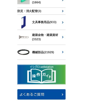
(1664)
防災・消火配管(3)
文具事務用品(933)
建築金物・建築資材
(3323)
機械部品(21929)