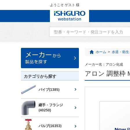
ようこそ ゲスト 様
ホーム
>
水道・衛生
メーカー名：
アロン化成
アロン 調整枠 M-
カテゴリから探す
パイプ(1385)
継手・フランジ
(40250)
バルブ(16353)