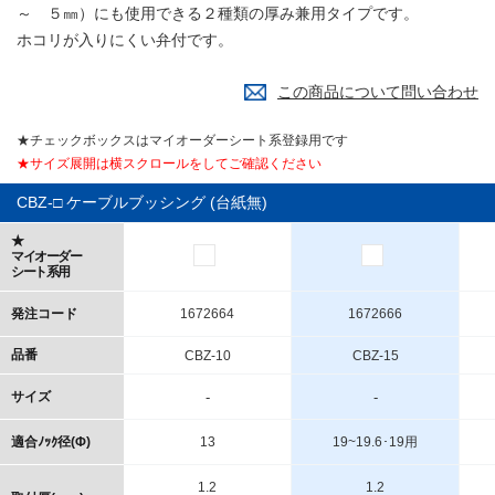
～ ５㎜）にも使用できる２種類の厚み兼用タイプです。
ホコリが入りにくい弁付です。
この商品について問い合わせ
★チェックボックスはマイオーダーシート系登録用です
★サイズ展開は横スクロールをしてご確認ください
CBZ-□ ケーブルブッシング (台紙無)
★
マイオーダー
シート系用
発注コード
1672664
1672666
品番
CBZ-10
CBZ-15
サイズ
-
-
適合ﾉｯｸ径(Φ)
13
19~19.6･19用
1.2
1.2