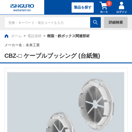
0
製品を探す
詳細検索
ホーム
>
電設資材
>
樹脂・鉄ボックス関連部材
メーカー名：
未来工業
CBZ-□ ケーブルブッシング (台紙無)