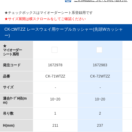
★チェックボックスはマイオーダーシート系登録用です
★サイズ展開は横スクロールをしてご確認ください
CK-□WTZZ レースウェイ用ケーブルカッシャー(先頭Wカッシャ
ー)
★
マイオーダー
シート系用
発注コード
1672978
1672983
品番
CK-71WTZZ
CK-72WTZZ
サイズ
-
-
適合ｹｰﾌﾞﾙ径(m
10~20
10~20
m)
吊り数
1
2
H(mm)
211
237