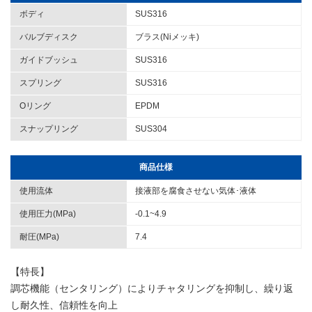
ボディ
SUS316
バルブディスク
ブラス(Niメッキ)
ガイドブッシュ
SUS316
スプリング
SUS316
Oリング
EPDM
スナップリング
SUS304
商品仕様
使用流体
接液部を腐食させない気体･液体
使用圧力(MPa)
-0.1~4.9
耐圧(MPa)
7.4
【特長】
調芯機能（センタリング）によりチャタリングを抑制し、繰り返
し耐久性、信頼性を向上