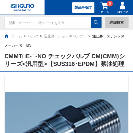
0
製品を探す
詳細検索
ホーム
>
バルブ
>
逆止弁（チャッキバルブ）
>
逆止弁 ステンレス
メーカー名：
IBS
CMMT□E-□-NO チェックバルブ CM(CMM)シ
リーズ<汎用型>【SUS316･EPDM】禁油処理