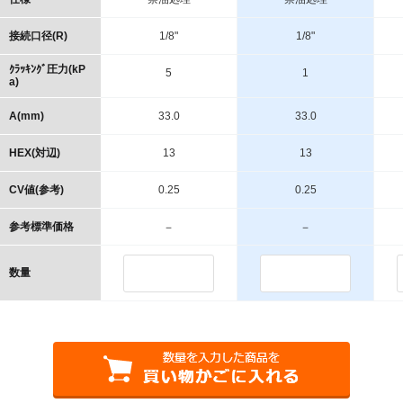
接続口径(R)
1/8"
1/8"
ｸﾗｯｷﾝｸﾞ圧力(kP
5
1
a)
A(mm)
33.0
33.0
HEX(対辺)
13
13
CV値(参考)
0.25
0.25
参考標準価格
－
－
数量