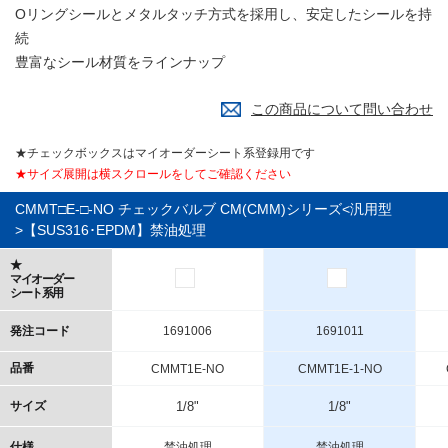
Oリングシールとメタルタッチ方式を採用し、安定したシールを持
続
豊富なシール材質をラインナップ
この商品について問い合わせ
★チェックボックスはマイオーダーシート系登録用です
★サイズ展開は横スクロールをしてご確認ください
CMMT□E-□-NO チェックバルブ CM(CMM)シリーズ<汎用型
>【SUS316･EPDM】禁油処理
★
マイオーダー
シート系用
発注コード
1691006
1691011
品番
CMMT1E-NO
CMMT1E-1-NO
サイズ
1/8"
1/8"
仕様
禁油処理
禁油処理