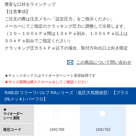
豊富な口径をラインナップ
【注意事項】
ご注文の際は注文メモへ「設定圧力」をご指示ください。
メーカーにてご指定のクラッキング圧力に調整して出荷します。
（１０～１００ｋＰａ間は１０ｋＰａ刻み、１００ｋＰａ以上は
５０ｋＰａ刻みでご指定ください）
クラッキング圧力５ｋＰａ以下の場合、取付方向出口上向き限定
この商品について問い合わせ
★チェックボックスはマイオーダーシート系登録用です
★サイズ展開は横スクロールをしてご確認ください
RAB□D リリーフバルブ RAシリーズ〈低圧大気開放型〉【ブラス
(Niメッキ)･パーフロ】
★
マイオーダー
シート系用
発注コード
1691788
1691792