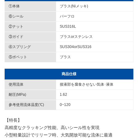
①本体
ブラス(Niメッキ)
⑥シール
パーフロ
②ナット
SUS316L
③ガイド
ブラスorステンレス
④スプリング
SUS304orSUS316
⑤ポペット
ブラス
商品仕様
使用流体
接液部を腐食させない気体･液体
耐圧(MPa)
1.62
参考使用流体温度(℃)
0~120
【特長】
高精度なクラッキング性能、高いシール性を実現
小型軽量設計でリリーフ時、大気開放可能な流体に最適