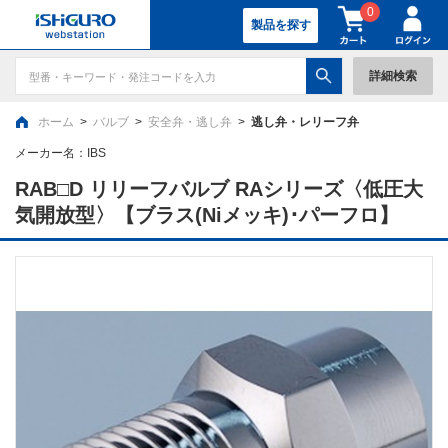
0
製品を探す
詳細検索
ホーム
>
バルブ
>
安全弁・逃し弁
>
逃し弁・レリーフ弁
メーカー名：
IBS
RAB□D リリーフバルブ RAシリーズ〈低圧大
気開放型〉【ブラス(Niメッキ)･パーフロ】