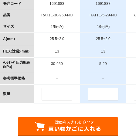
発注コード
1691883
1691887
品番
RAT1E-30-950-NO
RAT1E-5-29-NO
R
サイズ
1/8(6A)
1/8(6A)
A(mm)
25.5±2.0
25.5±2.0
HEX(対辺)(mm)
13
13
ｸﾗｯｷﾝｸﾞ圧力範囲
30-950
5-29
(kPa)
参考標準価格
－
－
数量