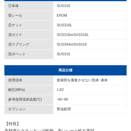
①本体
SUS316
⑥シール
EPDM
②ナット
SUS316L
③ガイド
SUS316orSUS316L
④スプリング
SUS304orSUS316
⑤ポペット
SUS316
商品仕様
使用流体
接液部を腐食させない気体･液体
耐圧(MPa)
1.62
参考使用流体温度(℃)
-40~90
オプション
禁油処理
【特長】
高精度なクラッキング性能、高いシール性を実現