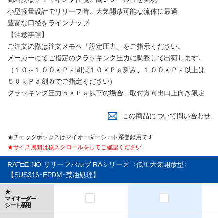
小型軽量設計でリリーフ時、大気開放可能な流体に最適
豊富な口径をラインナップ
【注意事項】
ご注文の際は注文メモへ「設定圧力」をご指示ください。
メーカーにてご指定のクラッキング圧力に調整して出荷します。
（１０～１００ｋＰａ間は１０ｋＰａ刻み、１００ｋＰａ以上は
５０ｋＰａ刻みでご指定ください）
クラッキング圧力５ｋＰａ以下の場合、取付方向出口上向き限定
この商品について問い合わせ
★チェックボックスはマイオーダーシート系登録用です
★サイズ展開は横スクロールをしてご確認ください
RAT□E-NO リリーフバルブ RAシリーズ〈低圧大気開放型〉
【SUS316･EPDM･禁油処理】
★
マイオーダー
シート系用