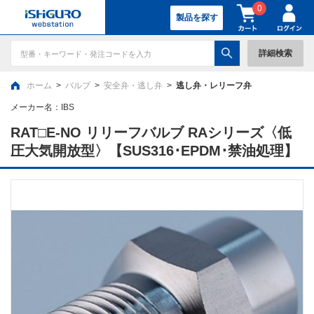
0
製品を探す
詳細検索
ホーム
>
バルブ
>
安全弁・逃し弁
>
逃し弁・レリーフ弁
メーカー名：
IBS
RAT□E-NO リリーフバルブ RAシリーズ〈低
圧大気開放型〉【SUS316･EPDM･禁油処理】