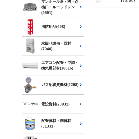
1767807
マンホール蓋・桝・点
検口・ルーフドレン
(9591)
消防用品(698)
水回り設備・器材
(7040)
エアコン配管・空調・
換気用部材(30616)
ガス配管資機材(2298)
電設資材(23831)
配管資材・副資材
(31331)