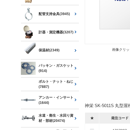
配管支持金具(3945)
計器・測定機器(3207)
画像クリッ
保温材(2349)
パッキン・ガスケット
(914)
ボルト・ナット・ねじ
(7887)
アンカー・インサート
(1644)
神栄 SK-5011S 丸
水道・衛生・水回り資
★
発注コード
材・部材(20474)