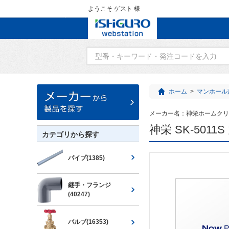
ようこそ ゲスト 様
ホーム
>
マンホール
メーカー名：
神栄ホームクリ
神栄 SK-501
カテゴリから探す
パイプ(1385)
継手・フランジ
(40247)
バルブ(16353)