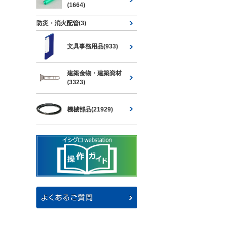
(1664)
防災・消火配管(3)
文具事務用品(933)
建築金物・建築資材
(3323)
機械部品(21929)