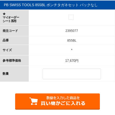
PB SWISS TOOLS 855BL ポンチタガネセット パックなし
★
マイオーダー
シート系用
発注コード
2395077
品番
855BL
サイズ
*
参考標準価格
17,670円
数量