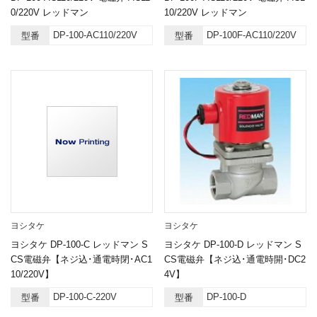
0/220V レッドマン
10/220V レッドマン
DP-100-AC110/220V
DP-100F-AC110/220V
型番
型番
ヨシタケ
ヨシタケ
ヨシタケ DP-100-C レッドマン S
ヨシタケ DP-100-D レッドマン S
CS電磁弁【ネジ込･通電時閉･AC1
CS電磁弁【ネジ込･通電時開･DC2
10/220V】
4V】
DP-100-C-220V
DP-100-D
型番
型番