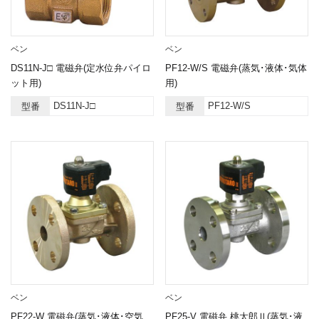
ベン
ベン
DS11N-J□ 電磁弁(定水位弁パイロ
PF12-W/S 電磁弁(蒸気･液体･気体
ット用)
用)
DS11N-J□
PF12-W/S
型番
型番
ベン
ベン
PF22-W 電磁弁(蒸気･液体･空気
PF25-V 電磁弁 桃太郎Ⅱ(蒸気･液