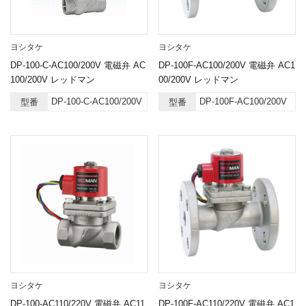
ヨシタケ
ヨシタケ
DP-100-C-AC100/200V 電磁弁 AC
DP-100F-AC100/200V 電磁弁 AC1
100/200V レッドマン
00/200V レッドマン
DP-100-C-AC100/200V
DP-100F-AC100/200V
型番
型番
ヨシタケ
ヨシタケ
DP-100-AC110/220V 電磁弁 AC11
DP-100F-AC110/220V 電磁弁 AC1