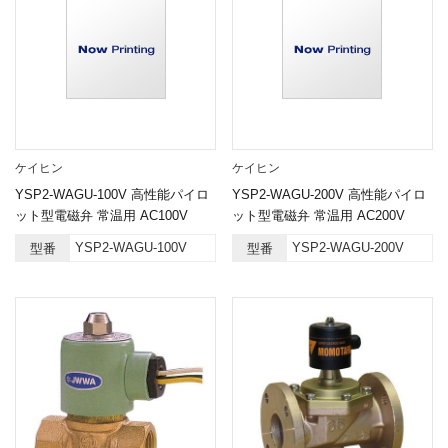
ケイヒン
ケイヒン
YSP2-WAGU-100V 高性能パイロ
YSP2-WAGU-200V 高性能パイロ
ット型電磁弁 常温用 AC100V
ット型電磁弁 常温用 AC200V
YSP2-WAGU-100V
YSP2-WAGU-200V
型番
型番