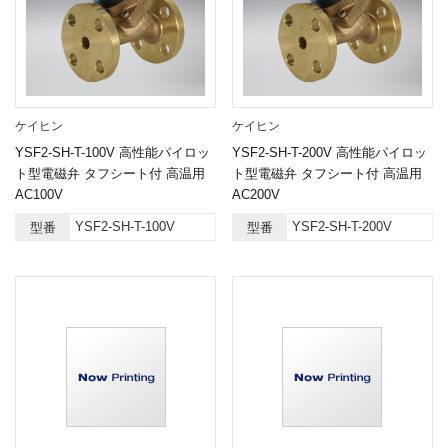
ケイヒン
ケイヒン
YSF2-SH-T-100V 高性能パイロッ
YSF2-SH-T-200V 高性能パイロッ
ト型電磁弁 タフシート付 高温用
ト型電磁弁 タフシート付 高温用
AC100V
AC200V
YSF2-SH-T-100V
YSF2-SH-T-200V
型番
型番