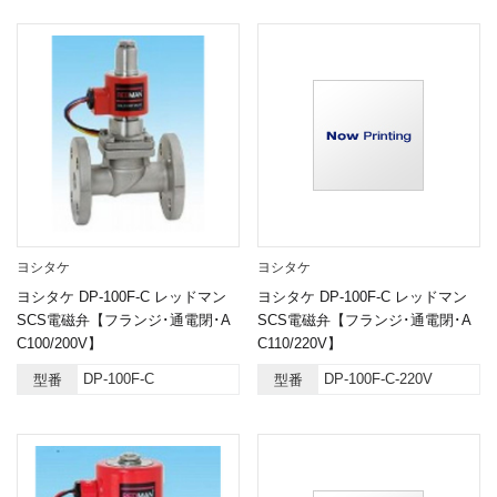
ヨシタケ
ヨシタケ
ヨシタケ DP-100F-C レッドマン
ヨシタケ DP-100F-C レッドマン
SCS電磁弁【フランジ･通電閉･A
SCS電磁弁【フランジ･通電閉･A
C100/200V】
C110/220V】
DP-100F-C
DP-100F-C-220V
型番
型番