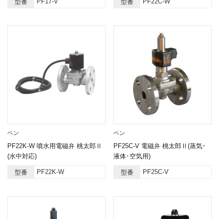
PF17-V
PF22C-W
型番
型番
ベン
ベン
PF22K-W 噴水用電磁弁 桃太郎Ⅱ
PF25C-V 電磁弁 桃太郎Ⅱ(蒸気･
(水中対応)
液体･空気用)
PF22K-W
PF25C-V
型番
型番