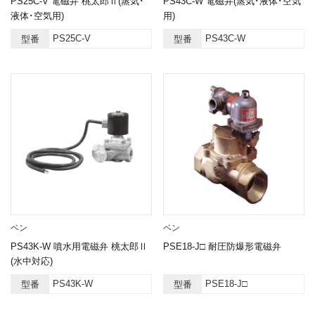
PS25C-V 電磁弁 桃太郎Ⅱ(蒸気･
PS43C-W 電磁弁(蒸気･液体･空気
液体･空気用)
用)
PS25C-V
PS43C-W
型番
型番
ベン
ベン
PS43K-W 噴水用電磁弁 桃太郎Ⅱ
PSE18-J□ 耐圧防爆形電磁弁
(水中対応)
PS43K-W
PSE18-J□
型番
型番