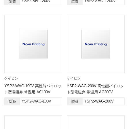
YSP2-SH-T-200V
YSP2-SHC-T-200V
型番
型番
ケイヒン
ケイヒン
YSP2-WAG-100V 高性能パイロッ
YSP2-WAG-200V 高性能パイロッ
ト型電磁弁 常温用 AC100V
ト型電磁弁 常温用 AC200V
YSP2-WAG-100V
YSP2-WAG-200V
型番
型番