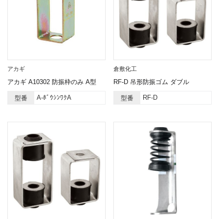
アカギ
倉敷化工
アカギ A10302 防振枠のみ A型
RF-D 吊形防振ゴム ダブル
A-ﾎﾞｳｼﾝﾜｸA
RF-D
型番
型番