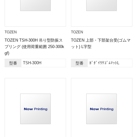
TOZEN
TOZEN
TOZEN TSH-300H 吊り型防振ス
TOZEN 上部・下部架台受(ゴムマ
プリング (使用荷重範囲 250-300k
ット) L字型
gf)
TSH-300H
ｶﾞﾀﾞｲｳｹｺﾞﾑﾏｯﾄL
型番
型番