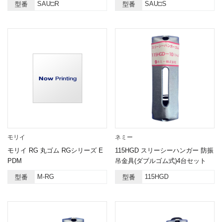
SAU□R
SAU□S
型番
型番
モリイ
ネミー
モリイ RG 丸ゴム RGシリーズ E
115HGD スリーシーハンガー 防振
PDM
吊金具(ダブルゴム式)4台セット
M-RG
115HGD
型番
型番