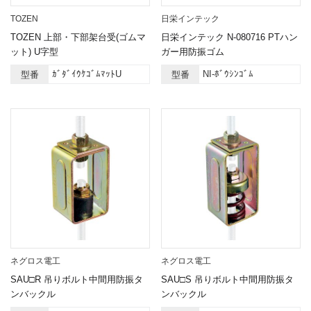
TOZEN
日栄インテック
TOZEN 上部・下部架台受(ゴムマ
日栄インテック N-080716 PTハン
ット) U字型
ガー用防振ゴム
ｶﾞﾀﾞｲｳｹｺﾞﾑﾏｯﾄU
NI-ﾎﾞｳｼﾝｺﾞﾑ
型番
型番
ネグロス電工
ネグロス電工
SAU□R 吊りボルト中間用防振タ
SAU□S 吊りボルト中間用防振タ
ンバックル
ンバックル