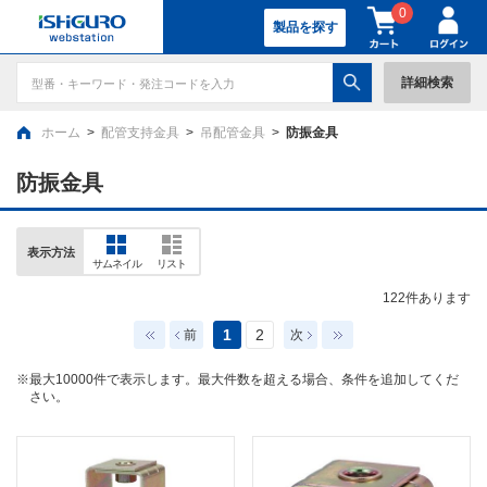
0
製品を探す
詳細検索
ホーム
>
配管支持金具
>
吊配管金具
>
防振金具
防振金具
表示方法
サムネイル
リスト
122
件あります
1
2
前
次
※最大10000件で表示します。最大件数を超える場合、条件を追加してくだ
さい。