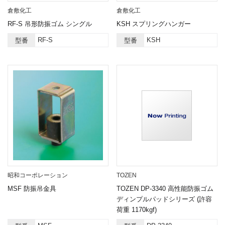
倉敷化工
倉敷化工
RF-S 吊形防振ゴム シングル
KSH スプリングハンガー
RF-S
KSH
型番
型番
昭和コーポレーション
TOZEN
MSF 防振吊金具
TOZEN DP-3340 高性能防振ゴム
ディンプルパッドシリーズ (許容
荷重 1170kgf)