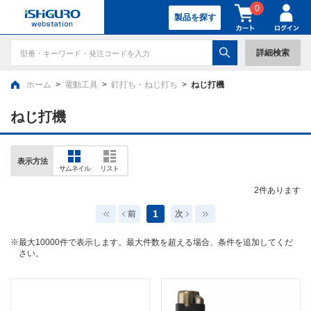
0
製品を探す
詳細検索
ホーム
>
電動工具
>
釘打ち・ねじ打ち
>
ねじ打機
ねじ打機
表示方法
サムネイル
リスト
2
件あります
1
前
次
※最大10000件で表示します。最大件数を超える場合、条件を追加してくだ
さい。